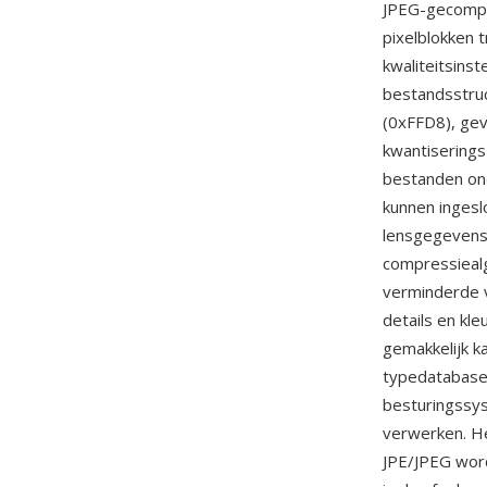
JPEG-gecompr
pixelblokken 
kwaliteitsins
bestandsstruc
(0xFFD8), gev
kwantiserings
bestanden ond
kunnen ingeslo
lensgegevens
compressiealg
verminderde 
details en kl
gemakkelijk k
typedatabases
besturingssys
verwerken. He
JPE/JPEG word