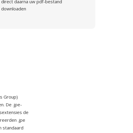
direct daarna uw pdf-bestand
downloaden
ts Group)
n. De .jpe-
sextensies de
reerden .jpe
n standaard