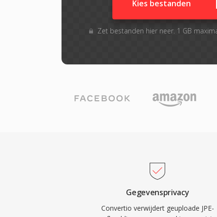
Kies bestanden
Zet bestanden hier neer. 1 GB maxim
Gegevensprivacy
Convertio verwijdert geuploade JPE-