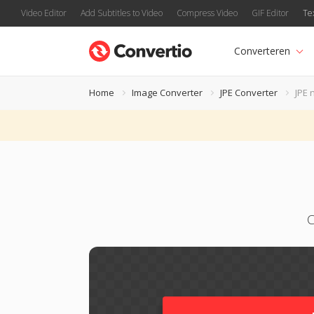
Video Editor
Add Subtitles to Video
Compress Video
GIF Editor
Te
Converteren
Home
Image Converter
JPE Converter
JPE 
C