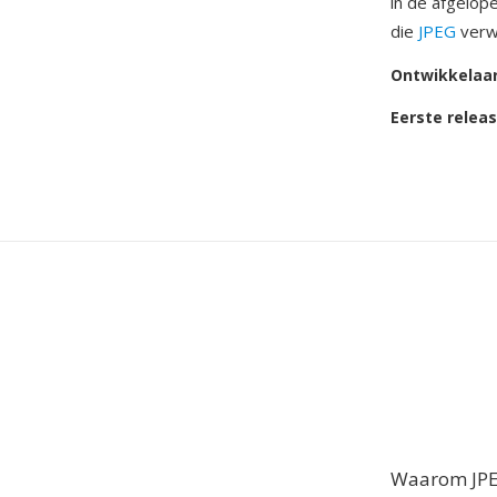
in de afgelop
die
JPEG
verwe
Ontwikkelaa
Eerste relea
Waarom JPE 