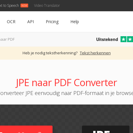
xt to Speech
Video Translator
OCR
API
Pricing
Help
Uitstekend
naar PDF
Heb je nodig tekstherkenning?
Tekst herkennen
JPE naar PDF Converter
onverteer JPE eenvoudig naar PDF-formaat in je brows