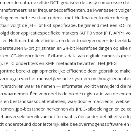
imeerde data: dezelfde DCT-gebaseerde lossy compressie die
transformeert naar frequentiecoefficienten, ze kwantiseert volge
tellingen en het resultaat codeert met Huffman-entropiecodering.
tuur volgt de JFIF- of Exif-specificatie, beginnend met één SOI-
olgd door applicatiespecifieke markers (APP0 voor JFIF, APP1 voo
- en Huffman-tabeldefinities, en de entropiegecodeerde beeldda
ersteunen 8-bit grijstinten en 24-bit kleurafbeeldingen op elke r
ten ICC-kleurprofielen, Exif-metadata van digitale camera's (beli
), IPTC-ondertitels en XMP-metadata bevatten. Het JPEG-
oritme bereikt zijn opmerkelijke efficiëntie door gebruik te make
vermogen van het menselijk visuele systeem om hoogfrequente r
eurverschillen waar te nemen — informatie wordt verwijderd die h
an waarnemen. Één voordeel is de brede registratie van de exten
 en bestandsassociatietabellen, waardoor e-mailclients, webse
temen .jpe-bestanden herkennen als JPEG-afbeeldingen en ze co
t universele bereik van het formaat is één ander definitief ster
t ondersteund door letterlijk elke beeldvermogenssoftware en 