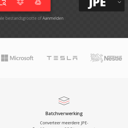
JPE
ale bestandsgrootte of
Aanmelden
Batchverwerking
Converteer meerdere JPE-