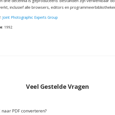
en drie decennia is geproduceerd. Bestanden zijn verwerkbaar doo
rkt, inclusief alle browsers, editors en programmeerbibliotheke
r
:
Joint Photographic Experts Group
se
: 1992
Veel Gestelde Vragen
naar PDF converteren?