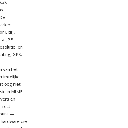
 8x8
ns
 De
marker
r Exif),
ta. JPE-
esolutie, en
chting, GPS,
n van het
uimtelijke
et oog niet
sie in MIME-
rvers en
rrect
k punt —
-hardware die