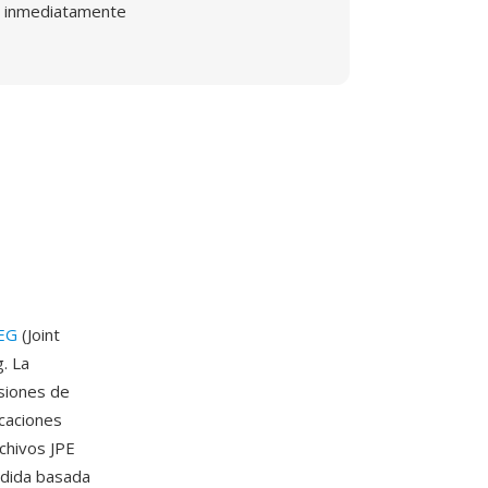
inmediatamente
EG
(Joint
. La
siones de
caciones
rchivos JPE
rdida basada