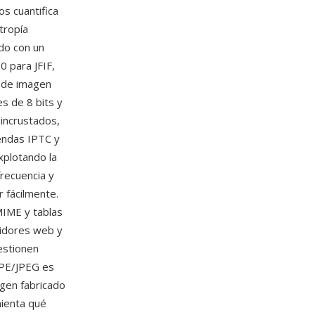
s cuantifica
tropía
ndo con un
 para JFIF,
s de imagen
s de 8 bits y
 incrustados,
yendas IPTC y
xplotando la
frecuencia y
r fácilmente.
MIME y tablas
vidores web y
estionen
 JPE/JPEG es
gen fabricado
mienta qué