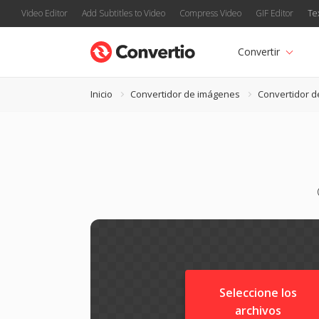
Video Editor
Add Subtitles to Video
Compress Video
GIF Editor
Te
Convertir
Inicio
Convertidor de imágenes
Convertidor d
Seleccione los
archivos