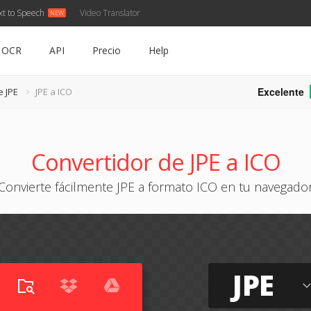
xt to Speech
Video Translator
OCR
API
Precio
Help
Excelente
e JPE
JPE a ICO
Convertidor de JPE a ICO
Convierte fácilmente JPE a formato ICO en tu navegado
JPE