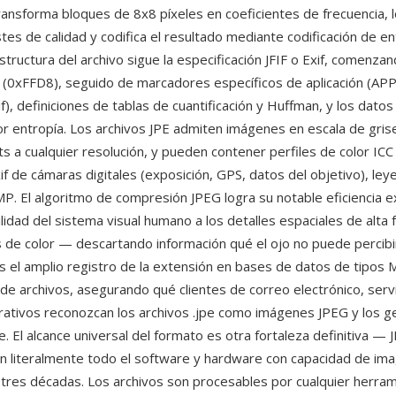
ansforma bloques de 8x8 píxeles en coeficientes de frecuencia, lo
tes de calidad y codifica el resultado mediante codificación de en
tructura del archivo sigue la especificación JFIF o Exif, comenza
(0xFFD8), seguido de marcadores específicos de aplicación (APP0
), definiciones de tablas de cuantificación y Huffman, y los dato
or entropía. Los archivos JPE admiten imágenes en escala de grise
ts a cualquier resolución, y pueden contener perfiles de color ICC
f de cámaras digitales (exposición, GPS, datos del objetivo), le
. El algoritmo de compresión JPEG logra su notable eficiencia e
idad del sistema visual humano a los detalles espaciales de alta 
as de color — descartando información qué el ojo no puede percibi
s el amplio registro de la extensión en bases de datos de tipos 
 de archivos, asegurando qué clientes de correo electrónico, ser
ativos reconozcan los archivos .jpe como imágenes JPEG y los g
. El alcance universal del formato es otra fortaleza definitiva —
n literalmente todo el software y hardware con capacidad de ima
s tres décadas. Los archivos son procesables por cualquier herra