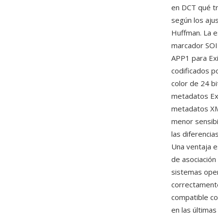
en DCT qué tr
según los ajus
Huffman. La es
marcador SOI 
APP1 para Exif
codificados p
color de 24 bi
metadatos Exi
metadatos XMP
menor sensibil
las diferenci
Una ventaja e
de asociación
sistemas oper
correctamente
compatible co
en las última