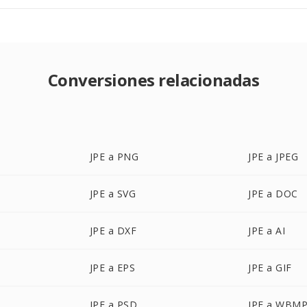
Conversiones relacionadas
JPE a PNG
JPE a JPEG
JPE a SVG
JPE a DOC
JPE a DXF
JPE a AI
JPE a EPS
JPE a GIF
JPE a PSD
JPE a WBM