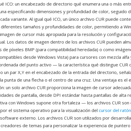
ué ICO: un encabezado de directorio qué enumera una o más ent
una especificando dimensiones y profundidad de color, seguido d
 cada variante. Al igual qué ICO, un único archivo CUR puede conte
diferentes tamaños y profundidades de color, permitiendo a W
a imagen de cursor más apropiada para la resolución y configuraci
ctual. Los datos de imagen dentro de los archivos CUR pueden al
s de píxeles BMP (para compatibilidad heredada) o como imáge
compatibles desde Windows Vista) para cursores con mezcla alfa
ordenada del punto activo — la característica qué distingue CUR
 un par X,Y en el encabezado de la entrada del directorio, seña
a punta de una flecha o el centro de una cruz. Una ventaja es e
ión: un solo archivo CUR proporciona la imagen de cursor adecuad
sidades de pantalla, desde DPI estándar hasta pantallas de alta re
ativa con Windows supone otra fortaleza — los archivos CUR son
por el sistema operativo para la visualización del
cursor del ratón
software externo. Los archivos CUR son utilizados por desarroll
y creadores de temas para personalizar la experiencia de punter