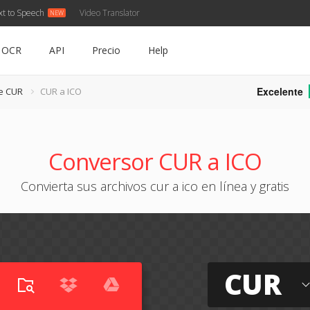
xt to Speech
Video Translator
OCR
API
Precio
Help
Excelente
e CUR
CUR a ICO
Conversor CUR a ICO
Convierta sus archivos cur a ico en línea y gratis
CUR