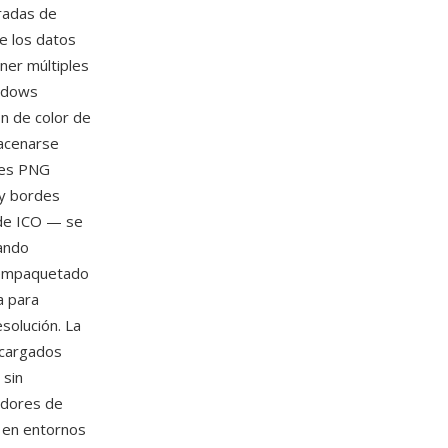
radas de
e los datos
ner múltiples
indows
ón de color de
macenarse
nes PNG
 y bordes
 de ICO — se
lando
l empaquetado
a para
solución. La
 cargados
sin
adores de
o en entornos