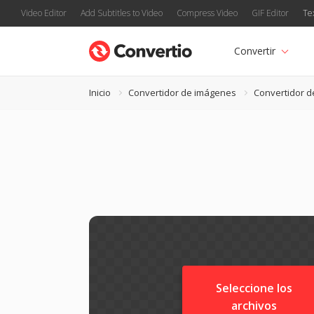
Video Editor
Add Subtitles to Video
Compress Video
GIF Editor
Te
Convertir
Inicio
Convertidor de imágenes
Convertidor d
Seleccione los
archivos