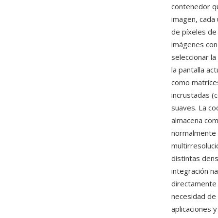
contenedor q
imagen, cada 
de píxeles de
imágenes con 
seleccionar l
la pantalla a
como matrice
incrustadas (
suaves. La co
almacena como
normalmente l
multirresoluc
distintas den
integración n
directamente 
necesidad de 
aplicaciones 