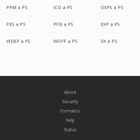
PPM a PS
ICO a PS
OXPS a PS
PES a PS
PFB a PS
EXP a PS
WEBP a PS
WOFF a PS
SK a PS
About
Security
Formatos
Help
Status