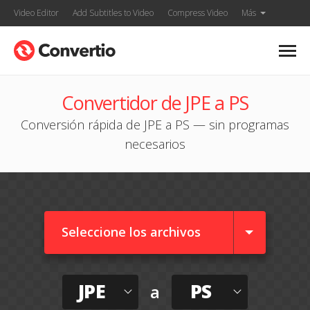
Video Editor
Add Subtitles to Video
Compress Video
Más
Convertidor de JPE a PS
Conversión rápida de JPE a PS — sin programas
necesarios
Seleccione los archivos
JPE
PS
a