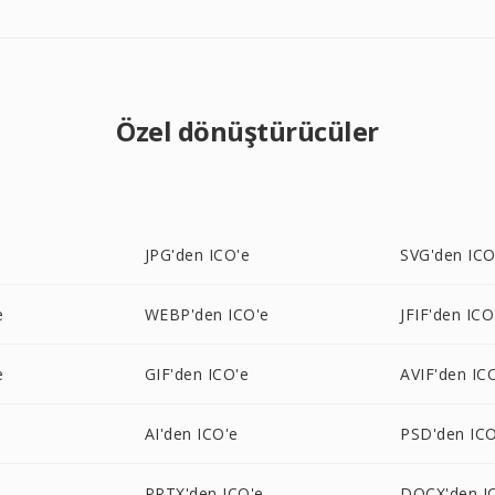
Özel dönüştürücüler
e
JPG'den ICO'e
SVG'den ICO
e
WEBP'den ICO'e
JFIF'den ICO
e
GIF'den ICO'e
AVIF'den IC
AI'den ICO'e
PSD'den ICO
PPTX'den ICO'e
DOCX'den I