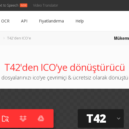
xt to Speech
Video Translator
OCR
API
Fiyatlandırma
Help
Mükem
T42'den ICO'e
T42'den ICO'ye dönüştürücü
 dosyalarınızı ico'ye çevrimiçi & ücretsiz olarak dönüşt
T42