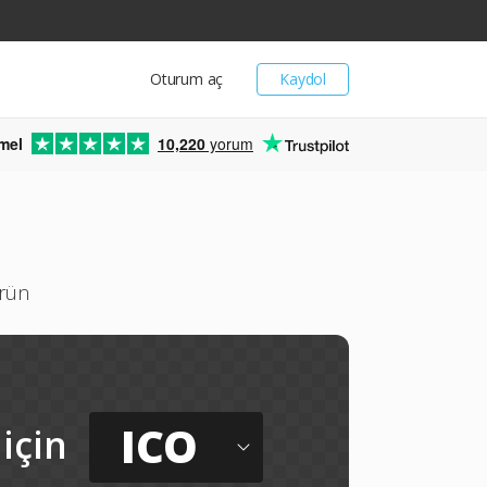
Oturum aç
Kaydol
mel
10,220
yorum
ürün
ICO
için