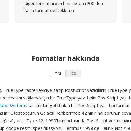
diğer formatlardan birini seçin (200'den
fazla format desteklenir)
Formatlar hakkında
T42
ICO
 TrueType rasterleyiciye sahip PostScript yazıcıların TrueType yaz
azdırmasını sağlamak için bir TrueType yazı tipini PostScript yazı t
dobe Systems
tarafından geliştirilen bir PostScript yazı tipi formatıd
'ın "Otostopçunun Galaksi Rehberi"nde 42'nın nihai sorunun ceva
ığı söylenir. Type 42, 1990'ların ortasında PostScript yorumlayı
ş olup Adobe resmi spesifikasyonu Temmuz 1998'de Teknik Not #5