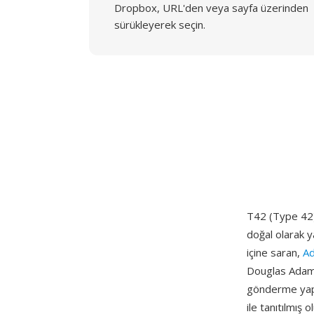
Dropbox, URL'den veya sayfa üzerinden
sürükleyerek seçin.
T42 (Type 42),
doğal olarak y
içine saran,
A
Douglas Adams
gönderme yapt
ile tanıtılmı