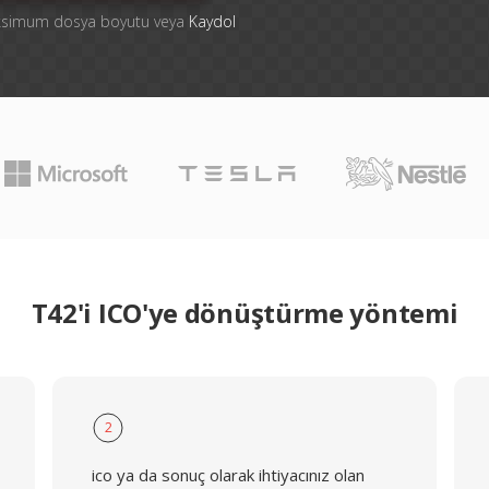
aksimum dosya boyutu veya
Kaydol
T42'i ICO'ye dönüştürme yöntemi
2
ico ya da sonuç olarak ihtiyacınız olan