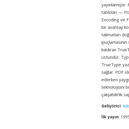
yayınlamıştır. 
tabloları — Pos
Encoding ve Fo
bir avantajı k
talimatları do
ipuçlamasının 
kaldıran TrueT
üstündür. Type
TrueType yazı
sağlar. PDF olu
ederken yaygın
teknolojisini 
çalışabilirlik sa
Geliştirici
:
Ad
İlk yayın
: 199