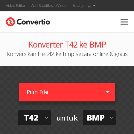
Video Editor
Add Subtitles to Video
Selanjutnya
Konverter T42 ke BMP
Konversikan file t42 ke bmp secara online & gratis
Pilih File
T42
BMP
untuk