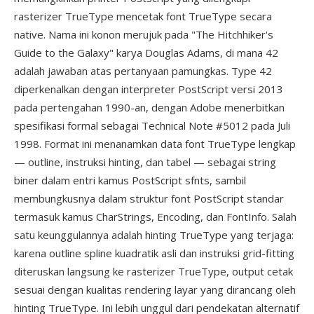
rasterizer TrueType mencetak font TrueType secara
native. Nama ini konon merujuk pada "The Hitchhiker's
Guide to the Galaxy" karya Douglas Adams, di mana 42
adalah jawaban atas pertanyaan pamungkas. Type 42
diperkenalkan dengan interpreter PostScript versi 2013
pada pertengahan 1990-an, dengan Adobe menerbitkan
spesifikasi formal sebagai Technical Note #5012 pada Juli
1998. Format ini menanamkan data font TrueType lengkap
— outline, instruksi hinting, dan tabel — sebagai string
biner dalam entri kamus PostScript sfnts, sambil
membungkusnya dalam struktur font PostScript standar
termasuk kamus CharStrings, Encoding, dan FontInfo. Salah
satu keunggulannya adalah hinting TrueType yang terjaga:
karena outline spline kuadratik asli dan instruksi grid-fitting
diteruskan langsung ke rasterizer TrueType, output cetak
sesuai dengan kualitas rendering layar yang dirancang oleh
hinting TrueType. Ini lebih unggul dari pendekatan alternatif