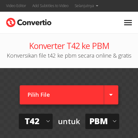
Video Editor
Add Subtitles to Video
Selanjutnya
Konverter T42 ke PBM
Konversikan file t42 ke pbm secara online & gratis
Pilih File
T42
PBM
untuk