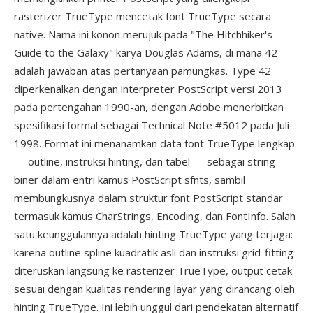
rasterizer TrueType mencetak font TrueType secara
native. Nama ini konon merujuk pada "The Hitchhiker's
Guide to the Galaxy" karya Douglas Adams, di mana 42
adalah jawaban atas pertanyaan pamungkas. Type 42
diperkenalkan dengan interpreter PostScript versi 2013
pada pertengahan 1990-an, dengan Adobe menerbitkan
spesifikasi formal sebagai Technical Note #5012 pada Juli
1998. Format ini menanamkan data font TrueType lengkap
— outline, instruksi hinting, dan tabel — sebagai string
biner dalam entri kamus PostScript sfnts, sambil
membungkusnya dalam struktur font PostScript standar
termasuk kamus CharStrings, Encoding, dan FontInfo. Salah
satu keunggulannya adalah hinting TrueType yang terjaga:
karena outline spline kuadratik asli dan instruksi grid-fitting
diteruskan langsung ke rasterizer TrueType, output cetak
sesuai dengan kualitas rendering layar yang dirancang oleh
hinting TrueType. Ini lebih unggul dari pendekatan alternatif