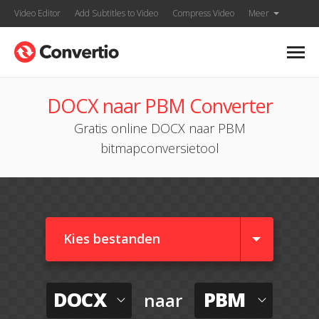
Video Editor
Add Subtitles to Video
Compress Video
Meer
DOCX naar PBM Converter
Gratis online DOCX naar PBM
bitmapconversietool
Kies bestanden
DOCX
PBM
naar