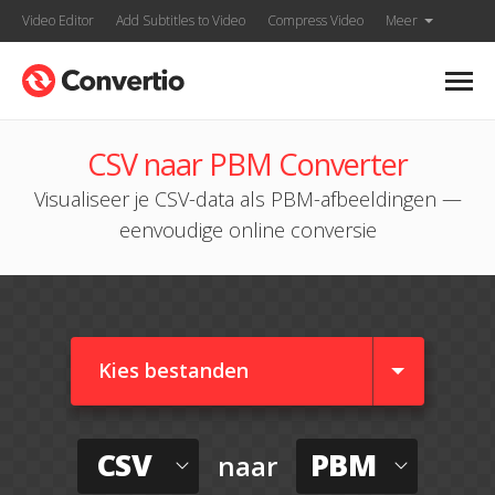
Video Editor
Add Subtitles to Video
Compress Video
Meer
CSV naar PBM Converter
Visualiseer je CSV-data als PBM-afbeeldingen —
eenvoudige online conversie
Kies bestanden
CSV
PBM
naar