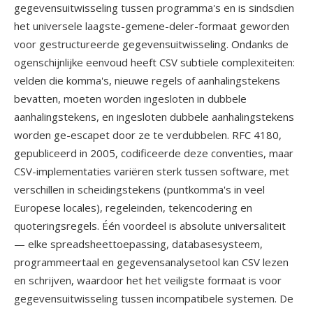
gegevensuitwisseling tussen programma's en is sindsdien
het universele laagste-gemene-deler-formaat geworden
voor gestructureerde gegevensuitwisseling. Ondanks de
ogenschijnlijke eenvoud heeft CSV subtiele complexiteiten:
velden die komma's, nieuwe regels of aanhalingstekens
bevatten, moeten worden ingesloten in dubbele
aanhalingstekens, en ingesloten dubbele aanhalingstekens
worden ge-escapet door ze te verdubbelen. RFC 4180,
gepubliceerd in 2005, codificeerde deze conventies, maar
CSV-implementaties variëren sterk tussen software, met
verschillen in scheidingstekens (puntkomma's in veel
Europese locales), regeleinden, tekencodering en
quoteringsregels. Één voordeel is absolute universaliteit
— elke spreadsheettoepassing, databasesysteem,
programmeertaal en gegevensanalysetool kan CSV lezen
en schrijven, waardoor het het veiligste formaat is voor
gegevensuitwisseling tussen incompatibele systemen. De