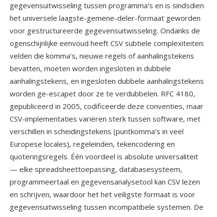
gegevensuitwisseling tussen programma's en is sindsdien
het universele laagste-gemene-deler-formaat geworden
voor gestructureerde gegevensuitwisseling. Ondanks de
ogenschijnlijke eenvoud heeft CSV subtiele complexiteiten:
velden die komma's, nieuwe regels of aanhalingstekens
bevatten, moeten worden ingesloten in dubbele
aanhalingstekens, en ingesloten dubbele aanhalingstekens
worden ge-escapet door ze te verdubbelen. RFC 4180,
gepubliceerd in 2005, codificeerde deze conventies, maar
CSV-implementaties variëren sterk tussen software, met
verschillen in scheidingstekens (puntkomma's in veel
Europese locales), regeleinden, tekencodering en
quoteringsregels. Één voordeel is absolute universaliteit
— elke spreadsheettoepassing, databasesysteem,
programmeertaal en gegevensanalysetool kan CSV lezen
en schrijven, waardoor het het veiligste formaat is voor
gegevensuitwisseling tussen incompatibele systemen. De