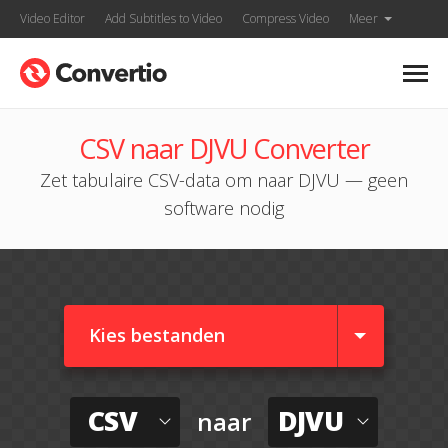
Video Editor
Add Subtitles to Video
Compress Video
Meer
CSV naar DJVU Converter
Zet tabulaire CSV-data om naar DJVU — geen
software nodig
Kies bestanden
CSV
DJVU
naar