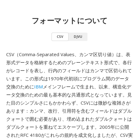
フォーマットについて
CSV
DJVU
CSV（Comma-Separated Values、カンマ区切り値）は、表
形式データを格納するためのプレーンテキスト形式で、各行
がレコードを表し、行内のフィールドはカンマで区切られて
います。この形式は1970年代初頭にプログラム間のデータ
交換のために
IBM
メインフレームで生まれ、以来、構造化デ
ータ交換のための最も基本的な共通形式となっています。見
た目のシンプルさにもかかわらず、CSVには微妙な複雑さが
あります：カンマ、改行、引用符を含むフィールドはダブル
クォートで囲む必要があり、埋め込まれたダブルクォートは
ダブルクォートを重ねてエスケープします。2005年に公開
されたRFC 4180がこれらの規約を成文化しましたが、CSV実