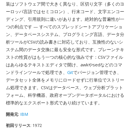
装はソフトウェア間で大きく異なり、区切り文字（多くのヨ
ーロッパ言語ではセミコロン）、行末コード、文字エンコー
ディング、引用規則に違いがあります。絶対的な普遍性が一
つの利点です — すべてのスプレッドシートアプリケーショ
ン、データベースシステム、プログラミング言語、データ分
析ツールがCSVの読み書きに対応しており、互換性のないシ
ステム間のデータ交換に最も安全な形式です。プレーンテキ
ストの性質がはもう一つの核心的な強みです：CSVファイル
はあらゆるテキストエディタで開け、awkやsedなどのコマ
ンドラインツールで処理でき、
Git
でバージョン管理でき、
データセット全体をメモリにロードせずに行単位でストリー
ム処理できます。CSVはデータベース、ウェブ分析プラット
フォーム、科学機器、政府オープンデータポータルにおける
標準的なエクスポート形式であり続けています。
開発元
:
IBM
初回リリース
: 1972