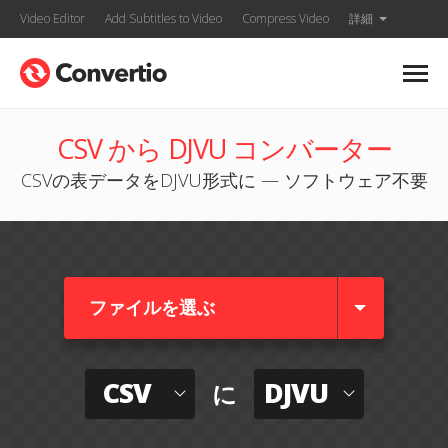
Video Editor
Add Subtitles to Video
Compress Video
詳細
CSV から DJVU コンバーター
CSVの表データをDJVU形式に — ソフトウェア不要
ファイルを選ぶ
CSV
DJVU
に