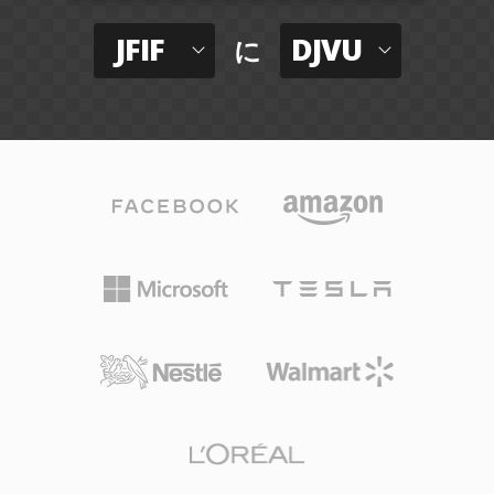
JFIF
DJVU
に