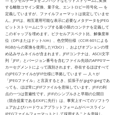
— ピクセルデータをコンパクトなビットストリームに変換
する離散コサイン変換、量子化、エントロピー符号化 — を
定義していますが、ファイルフォーマットは規定していませ
ん。JFIFは、相互運用可能な表示に必要なメタデータをJPEG
ビットストリームにラップする最小限のコンテナを定義して
このギャップを埋めます。ピクセルアスペクト比、解像度単
位（DPIまたはドット/cm）、色空間仕様（CCIR 601による
RGBからの変換を使用したYCbCr）、およびオプションの埋
め込みサムネイルが含まれます。JFIFコンテナは、ASCII文字
列「JFIF」とバージョン番号を含むファイル先頭のAPP0マー
カーセグメントによって識別されます。存在するほぼすべて
のJPEGファイルがJFIF仕様に準拠しています — 人々が
「JPEGファイル」と言及するとき、拡張子が.jpgや.jpegであ
っても、ほぼ常にJFIFファイルを意味しています。JFIFの利
点の一つは普遍性です。JFIFのシンプルさと早期の公開日
（競合提案であるEXIFに先行）は、事実上すべてのソフトウ
ェアおよびハードウェアプラットフォームがベースライン
JPEGファイルフォーマットとして採用することを意味し、