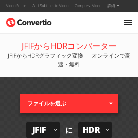
Video Editor
Add Subtitles to Video
Compress Video
詳細
JFIFからHDRコンバーター
JFIFからHDRグラフィック変換 — オンラインで高
速・無料
ファイルを選ぶ
JFIF
HDR
に