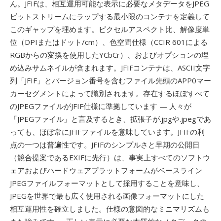
ん。JFIFは、相互運用可能な表示に必要なメタデータをJPEG
ビットストリームにラップする最小限のコンテナを定義して
このギャップを埋めます。ピクセルアスペクト比、解像度単
位（DPIまたはドット/cm）、色空間仕様（CCIR 601による
RGBからの変換を使用したYCbCr）、およびオプションの埋
め込みサムネイルが含まれます。JFIFコンテナは、ASCII文字
列「JFIF」とバージョン番号を含むファイル先頭のAPP0マー
カーセグメントによって識別されます。存在するほぼすべて
のJPEGファイルがJFIF仕様に準拠しています — 人々が
「JPEGファイル」と言及するとき、拡張子が.jpgや.jpegであ
っても、ほぼ常にJFIFファイルを意味しています。JFIFの利
点の一つは普遍性です。JFIFのシンプルさと早期の公開日
（競合提案であるEXIFに先行）は、事実上すべてのソフトウ
ェアおよびハードウェアプラットフォームがベースライン
JPEGファイルフォーマットとして採用することを意味し、
JPEGを世界で最も広く使用される画像フォーマットにした
相互運用性を確立しました。仕様の意図的なミニマリズムも