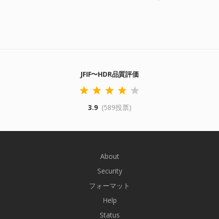
JFIF〜HDR品質評価
3.9
(589投票)
About
Security
フォーマット
Help
Status