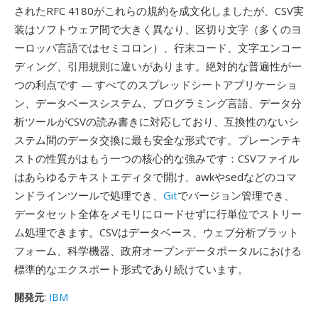
されたRFC 4180がこれらの規約を成文化しましたが、CSV実
装はソフトウェア間で大きく異なり、区切り文字（多くのヨ
ーロッパ言語ではセミコロン）、行末コード、文字エンコー
ディング、引用規則に違いがあります。絶対的な普遍性が一
つの利点です — すべてのスプレッドシートアプリケーショ
ン、データベースシステム、プログラミング言語、データ分
析ツールがCSVの読み書きに対応しており、互換性のないシ
ステム間のデータ交換に最も安全な形式です。プレーンテキ
ストの性質がはもう一つの核心的な強みです：CSVファイル
はあらゆるテキストエディタで開け、awkやsedなどのコマ
ンドラインツールで処理でき、
Git
でバージョン管理でき、
データセット全体をメモリにロードせずに行単位でストリー
ム処理できます。CSVはデータベース、ウェブ分析プラット
フォーム、科学機器、政府オープンデータポータルにおける
標準的なエクスポート形式であり続けています。
開発元
:
IBM