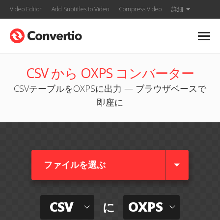
Video Editor
Add Subtitles to Video
Compress Video
詳細
CSV から OXPS コンバーター
CSVテーブルをOXPSに出力 — ブラウザベースで
即座に
ファイルを選ぶ
CSV
OXPS
に