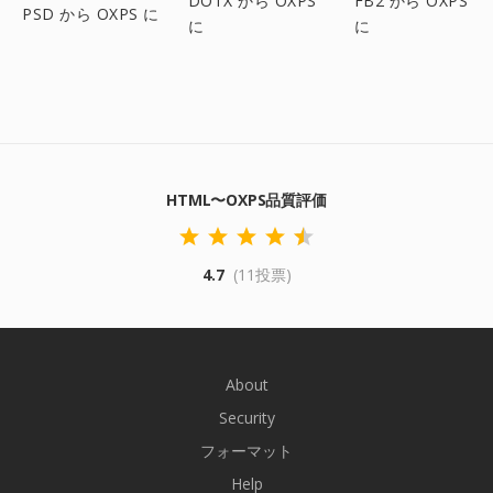
DOTX から OXPS
FB2 から OXPS
PSD から OXPS に
に
に
HTML〜OXPS品質評価
4.7
(11投票)
About
Security
フォーマット
Help