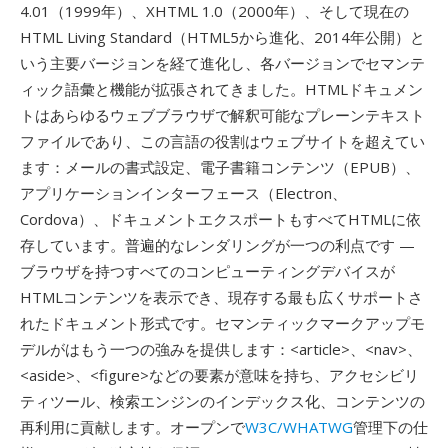
4.01（1999年）、XHTML 1.0（2000年）、そして現在の
HTML Living Standard（HTML5から進化、2014年公開）と
いう主要バージョンを経て進化し、各バージョンでセマンテ
ィック語彙と機能が拡張されてきました。HTMLドキュメン
トはあらゆるウェブブラウザで解釈可能なプレーンテキスト
ファイルであり、この言語の役割はウェブサイトを超えてい
ます：メールの書式設定、電子書籍コンテンツ（EPUB）、
アプリケーションインターフェース（Electron、
Cordova）、ドキュメントエクスポートもすべてHTMLに依
存しています。普遍的なレンダリングが一つの利点です —
ブラウザを持つすべてのコンピューティングデバイスが
HTMLコンテンツを表示でき、現存する最も広くサポートさ
れたドキュメント形式です。セマンティックマークアップモ
デルがはもう一つの強みを提供します：<article>、<nav>、
<aside>、<figure>などの要素が意味を持ち、アクセシビリ
ティツール、検索エンジンのインデックス化、コンテンツの
再利用に貢献します。オープンで
W3C/WHATWG
管理下の仕