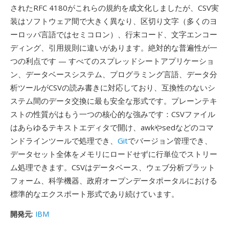
されたRFC 4180がこれらの規約を成文化しましたが、CSV実
装はソフトウェア間で大きく異なり、区切り文字（多くのヨ
ーロッパ言語ではセミコロン）、行末コード、文字エンコー
ディング、引用規則に違いがあります。絶対的な普遍性が一
つの利点です — すべてのスプレッドシートアプリケーショ
ン、データベースシステム、プログラミング言語、データ分
析ツールがCSVの読み書きに対応しており、互換性のないシ
ステム間のデータ交換に最も安全な形式です。プレーンテキ
ストの性質がはもう一つの核心的な強みです：CSVファイル
はあらゆるテキストエディタで開け、awkやsedなどのコマ
ンドラインツールで処理でき、
Git
でバージョン管理でき、
データセット全体をメモリにロードせずに行単位でストリー
ム処理できます。CSVはデータベース、ウェブ分析プラット
フォーム、科学機器、政府オープンデータポータルにおける
標準的なエクスポート形式であり続けています。
開発元
:
IBM