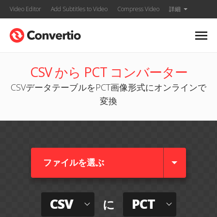
Video Editor
Add Subtitles to Video
Compress Video
詳細
CSV から PCT コンバーター
CSVデータテーブルをPCT画像形式にオンラインで
変換
ファイルを選ぶ
CSV
PCT
に