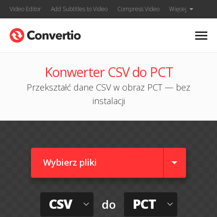
Video Editor
Add Subtitles to Video
Compress Video
Więcej
Konwerter CSV do PCT
Przekształć dane CSV w obraz PCT — bez
instalacji
Wybierz pliki
CSV
PCT
do