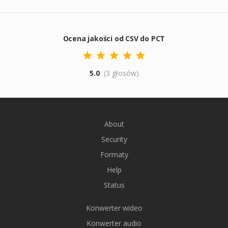
Ocena jakości od CSV do PCT
5.0
(3 głosów)
About
Security
Formaty
Help
Status
Konwerter wideo
Konwerter audio