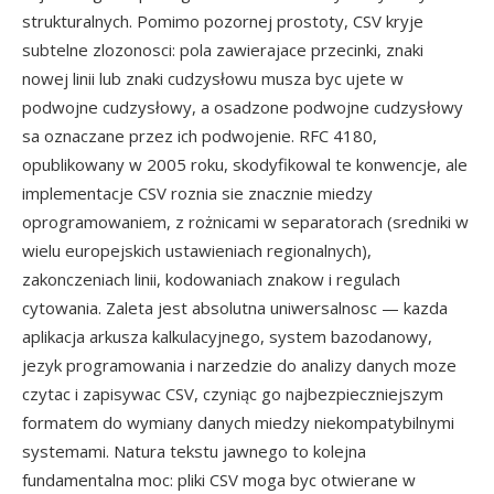
strukturalnych. Pomimo pozornej prostoty, CSV kryje
subtelne zlozonosci: pola zawierajace przecinki, znaki
nowej linii lub znaki cudzysłowu musza byc ujete w
podwojne cudzysłowy, a osadzone podwojne cudzysłowy
sa oznaczane przez ich podwojenie. RFC 4180,
opublikowany w 2005 roku, skodyfikowal te konwencje, ale
implementacje CSV roznia sie znacznie miedzy
oprogramowaniem, z rożnicami w separatorach (sredniki w
wielu europejskich ustawieniach regionalnych),
zakonczeniach linii, kodowaniach znakow i regulach
cytowania. Zaleta jest absolutna uniwersalnosc — kazda
aplikacja arkusza kalkulacyjnego, system bazodanowy,
jezyk programowania i narzedzie do analizy danych moze
czytac i zapisywac CSV, czyniąc go najbezpieczniejszym
formatem do wymiany danych miedzy niekompatybilnymi
systemami. Natura tekstu jawnego to kolejna
fundamentalna moc: pliki CSV moga byc otwierane w