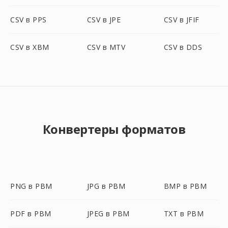
CSV в PPS
CSV в JPE
CSV в JFIF
CSV в XBM
CSV в MTV
CSV в DDS
Конвертеры форматов
PNG в PBM
JPG в PBM
BMP в PBM
PDF в PBM
JPEG в PBM
TXT в PBM