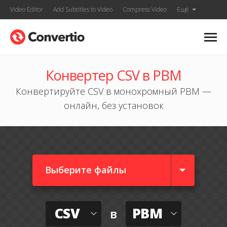
Video Editor
Add Subtitles to Video
Compress Video
Ещё
Конвертер CSV в PBM
Конвертируйте CSV в монохромный PBM —
онлайн, без установок
Выберите файлы
CSV
PBM
в