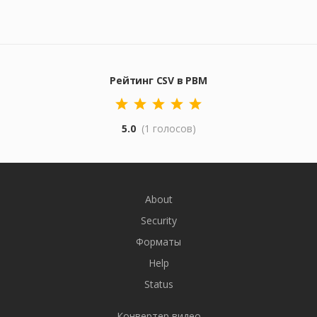
Рейтинг CSV в PBM
5.0
(1 голосов)
About
Security
Форматы
Help
Status
Конвертер видео