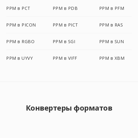
PPM в PCT
PPM в PDB
PPM в PFM
PPM в PICON
PPM в PICT
PPM в RAS
PPM в RGBO
PPM в SGI
PPM в SUN
PPM в UYVY
PPM в VIFF
PPM в XBM
Конвертеры форматов