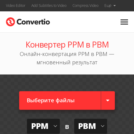
Video Editor
Add Subtitles to Video
Compress Video
Ещё
Конвертер PPM в PBM
Онлайн-конвертация PPM в PBM —
мгновенный результат
Выберите файлы
PPM
PBM
в