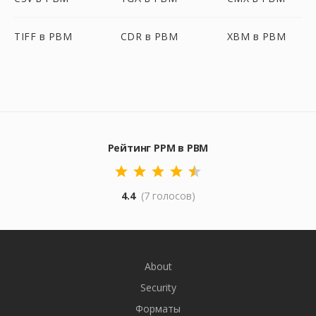
TIFF в PBM
CDR в PBM
XBM в PBM
Рейтинг PPM в PBM
4.4
(7 голосов)
About
Security
Форматы