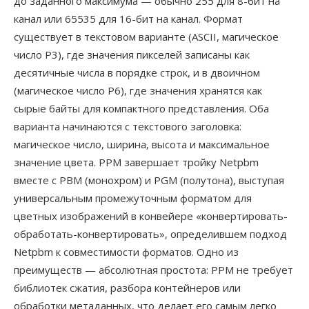
до заданного максимума — обычно 255 для 8-бит на
канал или 65535 для 16-бит на канал. Формат
существует в текстовом варианте (ASCII, магическое
число P3), где значения пикселей записаны как
десятичные числа в порядке строк, и в двоичном
(магическое число P6), где значения хранятся как
сырые байты для компактного представления. Оба
варианта начинаются с текстового заголовка:
магическое число, ширина, высота и максимальное
значение цвета. PPM завершает тройку Netpbm
вместе с PBM (монохром) и PGM (полутона), выступая
универсальным промежуточным форматом для
цветных изображений в конвейере «конвертировать-
обработать-конвертировать», определившем подход
Netpbm к совместимости форматов. Одно из
преимуществ — абсолютная простота: PPM не требует
библиотек сжатия, разбора контейнеров или
обработки метаданных, что делает его самым легко