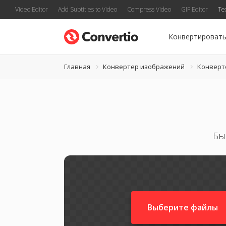
Video Editor
Add Subtitles to Video
Compress Video
GIF Editor
Te
Конвертироват
Главная
Конвертер изображений
Конверт
Бы
Выберите файлы