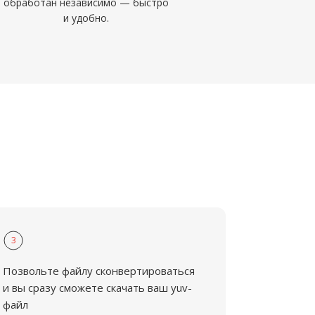
обработан независимо — быстро
и удобно.
3
Позвольте файлу сконвертироваться
и вы сразу сможете скачать ваш yuv-
файл