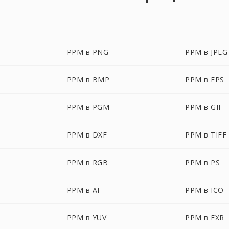
PPM в PNG
PPM в JPEG
PPM в BMP
PPM в EPS
PPM в PGM
PPM в GIF
PPM в DXF
PPM в TIFF
PPM в RGB
PPM в PS
PPM в AI
PPM в ICO
PPM в YUV
PPM в EXR