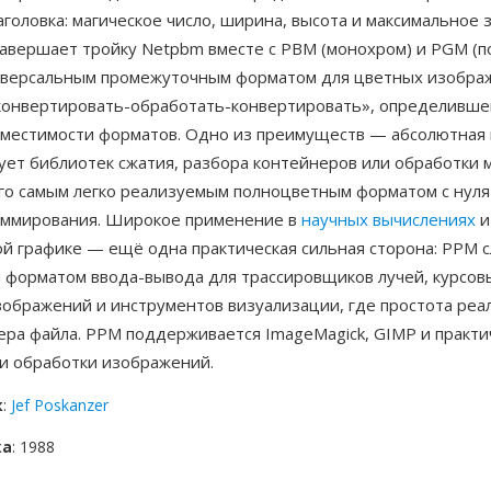
аголовка: магическое число, ширина, высота и максимальное 
авершает тройку Netpbm вместе с PBM (монохром) и PGM (по
иверсальным промежуточным форматом для цветных изобра
конвертировать-обработать-конвертировать», определивш
вместимости форматов. Одно из преимуществ — абсолютная 
ует библиотек сжатия, разбора контейнеров или обработки 
его самым легко реализуемым полноцветным форматом с нуля
аммирования. Широкое применение в
научных вычислениях
и
й графике — ещё одна практическая сильная сторона: PPM 
 форматом ввода-вывода для трассировщиков лучей, курсов
зображений и инструментов визуализации, где простота реа
ера файла. PPM поддерживается ImageMagick, GIMP и практи
и обработки изображений.
к
:
Jef Poskanzer
ка
: 1988