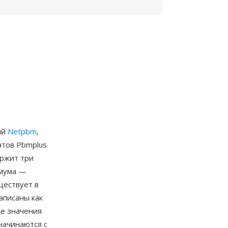
ий
Netpbm
,
нтов Pbmplus
ержит три
имума —
ществует в
записаны как
де значения
начинаются с