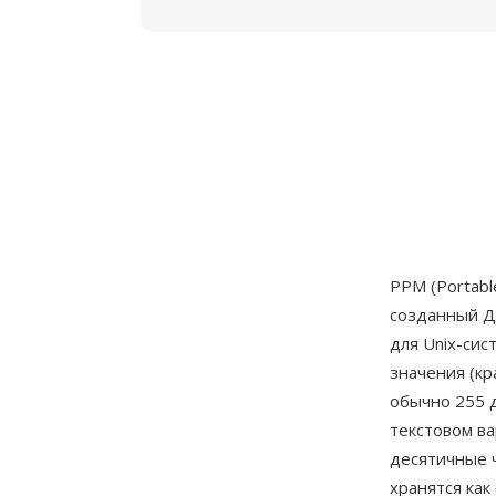
PPM (Portab
созданный Д
для Unix-си
значения (кр
обычно 255 д
текстовом ва
десятичные ч
хранятся как