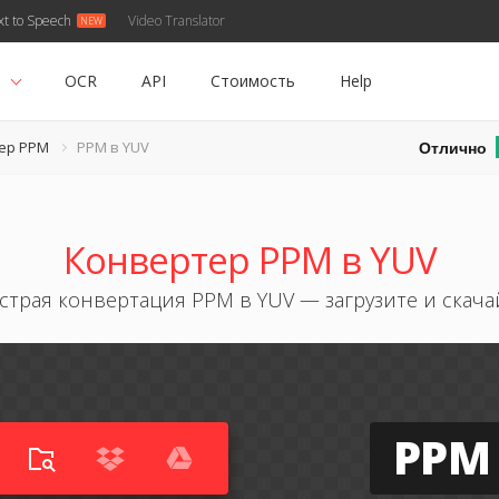
xt to Speech
Video Translator
ь
OCR
API
Стоимость
Help
Отлично
ер PPM
PPM в YUV
Конвертер PPM в YUV
страя конвертация PPM в YUV — загрузите и скача
PPM