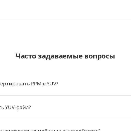
Часто задаваемые вопросы
ертировать PPM в YUV?
ть YUV-файл?
и конвертер на мобильных устройствах?