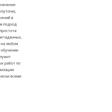
значение
лутона),
жений в
ем подход
простота:
метаданных,
 на любом
 обучении
служит
ых работ по
лизации
чески всеми