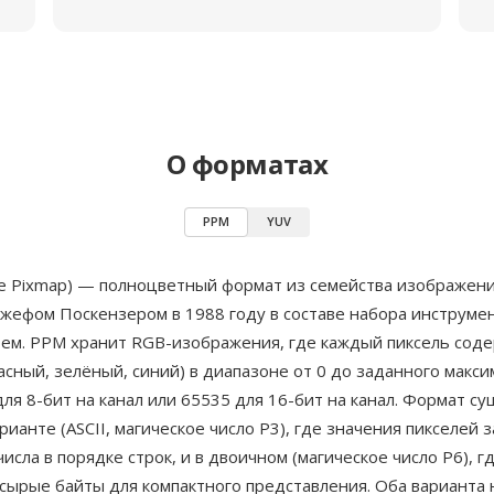
О форматах
PPM
YUV
le Pixmap) — полноцветный формат из семейства изображен
жефом Поскензером в 1988 году в составе набора инструме
стем. PPM хранит RGB-изображения, где каждый пиксель сод
асный, зелёный, синий) в диапазоне от 0 до заданного макс
ля 8-бит на канал или 65535 для 16-бит на канал. Формат су
рианте (ASCII, магическое число P3), где значения пикселей 
исла в порядке строк, и в двоичном (магическое число P6), г
 сырые байты для компактного представления. Оба варианта 