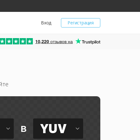
Вход
Регистрация
10,220
отзывов на
йте
YUV
в