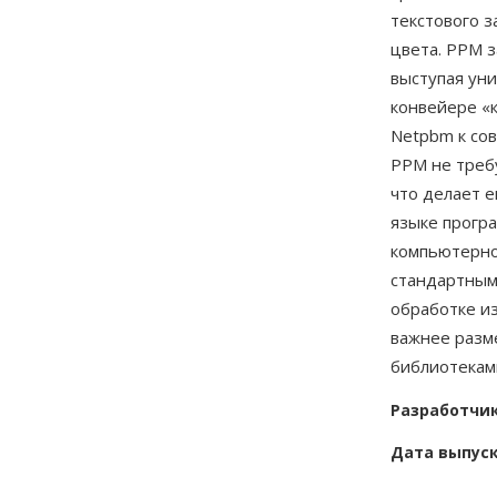
текстового з
цвета. PPM з
выступая ун
конвейере «
Netpbm к со
PPM не треб
что делает 
языке прогр
компьютерно
стандартным
обработке и
важнее разм
библиотекам
Разработчи
Дата выпус