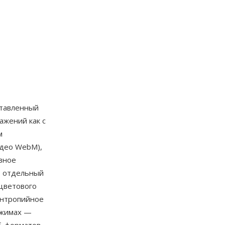
тавленный
ажений как с
м
идео WebM),
вное
т отдельный
цветового
энтропийное
ежимах —