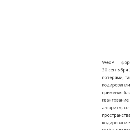
WebP — форм
30 сентября 
потерями, та
кодировании 
применяя бл
квантование
алгоритм, с
пространств
кодирование