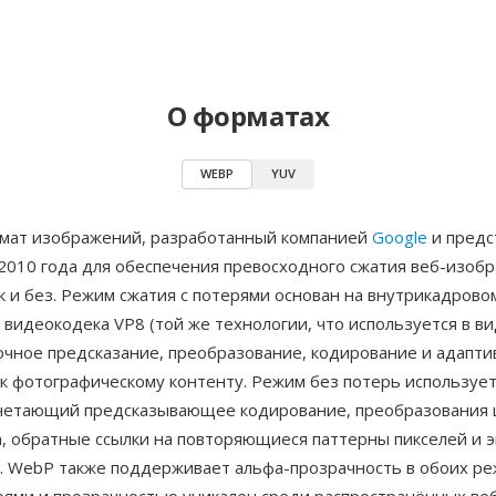
О форматах
WEBP
YUV
ат изображений, разработанный компанией
Google
и предс
2010 года для обеспечения превосходного сжатия веб-изобр
к и без. Режим сжатия с потерями основан на внутрикадрово
видеокодека VP8 (той же технологии, что используется в в
очное предсказание, преобразование, кодирование и адапти
 к фотографическому контенту. Режим без потерь используе
очетающий предсказывающее кодирование, преобразования 
а, обратные ссылки на повторяющиеся паттерны пикселей и 
. WebP также поддерживает альфа-прозрачность в обоих р