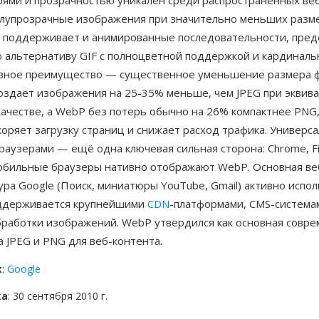
рями и прозрачностью уникален среди распространённых ве
олупрозрачные изображения при значительно меньших разме
 поддерживает и анимированные последовательности, пред
 альтернативу GIF с полноцветной поддержкой и кардинал
авное преимущество — существенное уменьшение размера 
создаёт изображения на 25-35% меньше, чем JPEG при эквив
ачестве, а WebP без потерь обычно на 26% компактнее PNG,
оряет загрузку страниц и снижает расход трафика. Универс
аузерами — ещё одна ключевая сильная сторона: Chrome, Fire
мобильные браузеры нативно отображают WebP. Основная ве
ра Google (Поиск, миниатюры YouTube, Gmail) активно испо
ддерживается крупнейшими
CDN
-платформами, CMS-система
бработки изображений. WebP утвердился как основная совр
 JPEG и PNG для веб-контента.
к
:
Google
ка
: 30 сентября 2010 г.