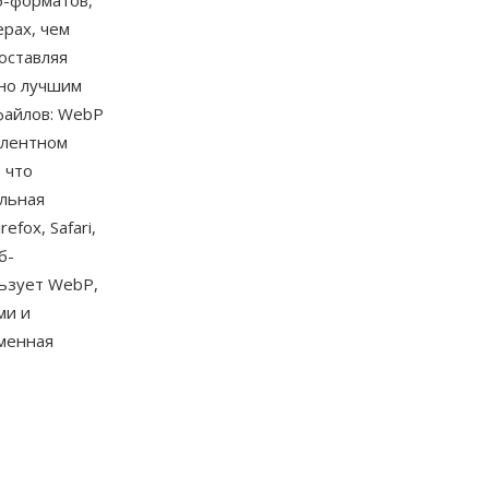
б-форматов,
рах, чем
оставляя
ьно лучшим
файлов: WebP
алентном
 что
альная
fox, Safari,
б-
льзует WebP,
ми и
еменная