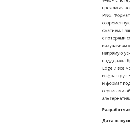
WebP с поте
предлагая п
PNG. Формат
современную
сжатием. Гл
с потерями 
визуальном к
напрямую уск
поддержка бр
Edge и все 
инфраструкту
и формат по
сервисами о
альтернатива
Разработчи
Дата выпус