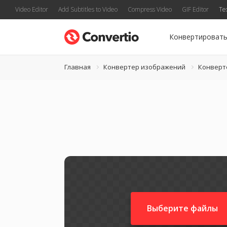
Video Editor
Add Subtitles to Video
Compress Video
GIF Editor
Te
Конвертироват
Главная
Конвертер изображений
Конверт
Выберите файлы