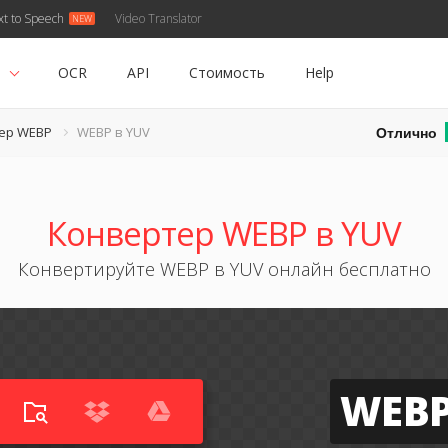
xt to Speech
Video Translator
ь
OCR
API
Стоимость
Help
Отлично
ер WEBP
WEBP в YUV
Конвертер WEBP в YUV
Конвертируйте WEBP в YUV онлайн бесплатно
WEB