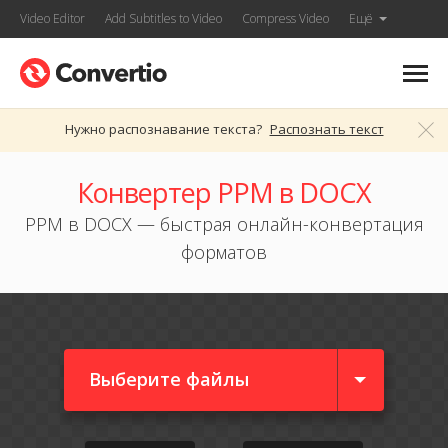
Video Editor
Add Subtitles to Video
Compress Video
Ещё
Нужно распознавание текста?
Распознать текст
Конвертер PPM в DOCX
PPM в DOCX — быстрая онлайн-конвертация
форматов
Выберите файлы