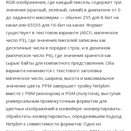
RGB-изображения, где каждый пиксель содержит три
значения (красный, зелёный, синий) в диапазоне от 0
до заданного максимума — обычно 255 для 8-бит на
канал или 65535 для 16-бит на канал. Формат
существует в текстовом варианте (ASCII, магическое
число P3), где значения пикселей записаны как
десятичные числа в порядке строк, и в двоичном
(магическое число P6), где значения хранятся как
сырые байты для компактного представления. Оба
варианта начинаются с текстового заголовка:
магическое число, ширина, высота и максимальное
значение цвета. PPM завершает тройку Netpbm
вместе с PBM (монохром) и PGM (полутона), выступая
универсальным промежуточным форматом для
цветных изображений в конвейере «конвертировать-
обработать-конвертировать», определившем подход
Netpbm к совместимости форматов. Одно из