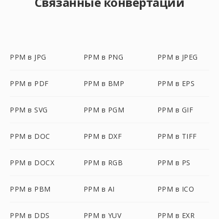
Связанные конвертации
PPM в JPG
PPM в PNG
PPM в JPEG
PPM в PDF
PPM в BMP
PPM в EPS
PPM в SVG
PPM в PGM
PPM в GIF
PPM в DOC
PPM в DXF
PPM в TIFF
PPM в DOCX
PPM в RGB
PPM в PS
PPM в PBM
PPM в AI
PPM в ICO
PPM в DDS
PPM в YUV
PPM в EXR