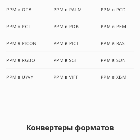
PPM в OTB
PPM в PALM
PPM в PCD
PPM в PCT
PPM в PDB
PPM в PFM
PPM в PICON
PPM в PICT
PPM в RAS
PPM в RGBO
PPM в SGI
PPM в SUN
PPM в UYVY
PPM в VIFF
PPM в XBM
Конвертеры форматов