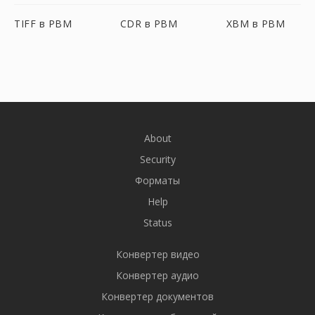
TIFF в PBM
CDR в PBM
XBM в PBM
About
Security
Форматы
Help
Status
Конвертер видео
Конвертер аудио
Конвертер документов