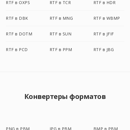
RTF в OXPS
RTF в TCR
RTF в HDR
RTF в DBK
RTF в MNG
RTF в WBMP
RTF в DOTM
RTF в SUN
RTF в JFIF
RTF в PCD
RTF в PPM
RTF в JBG
Конвертеры форматов
PNG в PBM
JPG в PBM
BMP в PBM