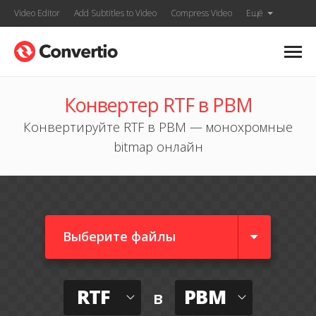
Video Editor
Add Subtitles to Video
Compress Video
Ещё
Конвертер RTF в PBM
Конвертируйте RTF в PBM — монохромные
bitmap онлайн
Выберите файлы
RTF
PBM
в