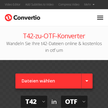
Video Editor
Add Subtitles to Video
Compress Video
Mehr
T42-zu-OTF-Konverter
Wandeln Sie Ihre t42-Dateien online & kostenlos
in otf um
Dateien wählen
T42
OTF
in