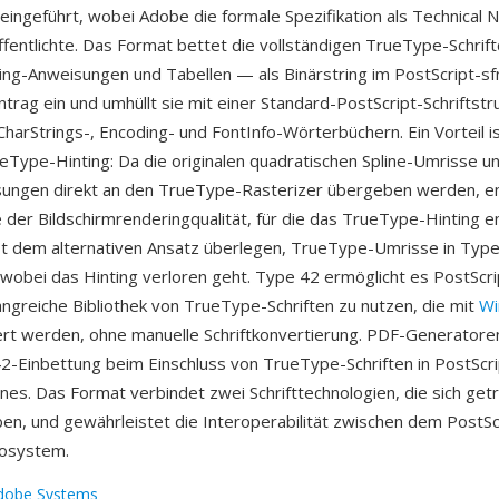
eingeführt, wobei Adobe die formale Spezifikation als Technical
öffentlichte. Das Format bettet die vollständigen TrueType-Schri
ing-Anweisungen und Tabellen — als Binärstring im PostScript-sf
trag ein und umhüllt sie mit einer Standard-PostScript-Schriftstr
 CharStrings-, Encoding- und FontInfo-Wörterbüchern. Ein Vorteil i
Type-Hinting: Da die originalen quadratischen Spline-Umrisse un
sungen direkt an den TrueType-Rasterizer übergeben werden, en
der Bildschirmrenderingqualität, für die das TrueType-Hinting e
st dem alternativen Ansatz überlegen, TrueType-Umrisse in Typ
 wobei das Hinting verloren geht. Type 42 ermöglicht es PostScr
angreiche Bibliothek von TrueType-Schriften zu nutzen, die mit
Wi
ert werden, ohne manuelle Schriftkonvertierung. PDF-Generator
2-Einbettung beim Einschluss von TrueType-Schriften in PostScri
nes. Das Format verbindet zwei Schrifttechnologien, die sich get
ben, und gewährleistet die Interoperabilität zwischen dem PostS
osystem.
dobe Systems