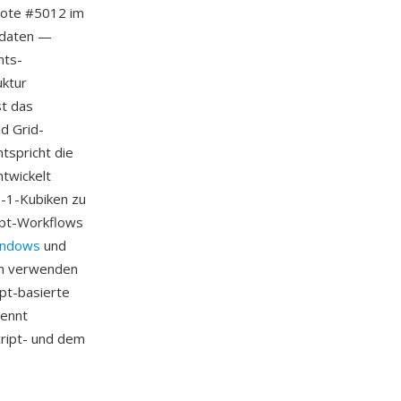
 Note #5012 im
ftdaten —
nts-
uktur
st das
d Grid-
tspricht die
ntwickelt
e-1-Kubiken zu
ipt-Workflows
ndows
und
en verwenden
pt-basierte
rennt
cript- und dem