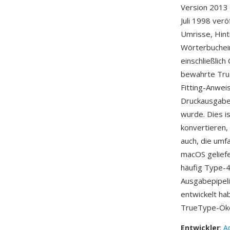
Version 2013 
Juli 1998 ver
Umrisse, Hint
Wörterbuchein
einschließlich
bewahrte True
Fitting-Anwei
Druckausgabe 
wurde. Dies i
konvertieren,
auch, die umf
macOS gelief
häufig Type-4
Ausgabepipeli
entwickelt ha
TrueType-Ök
Entwickler
:
A