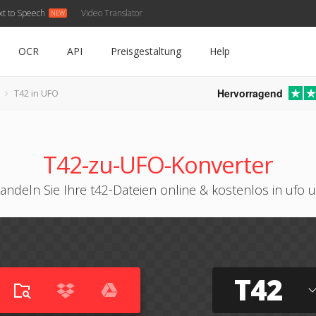
xt to Speech
Video Translator
OCR
API
Preisgestaltung
Help
Hervorragend
T42 in UFO
T42-zu-UFO-Konverter
andeln Sie Ihre t42-Dateien online & kostenlos in ufo 
T42