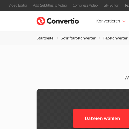
Video Editor
Add Subtitles to Video
Compress Video
GIF Editor
Te
Konvertieren
Startseite
Schriftart-Konverter
T42-Konverter
W
Dateien wählen