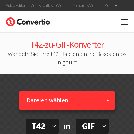
Video Editor
Add Subtitles to Video
Compress Video
Mehr
T42-zu-GIF-Konverter
Wandeln Sie Ihre t42-Dateien online & kostenlos
in gif um
Dateien wählen
T42
GIF
in