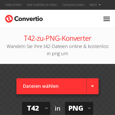
Video Editor
Add Subtitles to Video
Compress Video
Mehr
T42-zu-PNG-Konverter
Wandeln Sie Ihre t42-Dateien online & kostenlos
in png um
Dateien wählen
T42
PNG
in