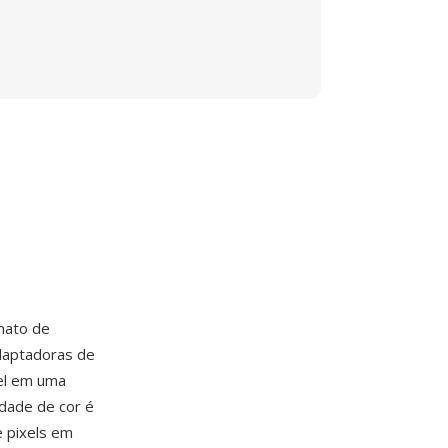
mato de
daptadoras de
el em uma
idade de cor é
e pixels em