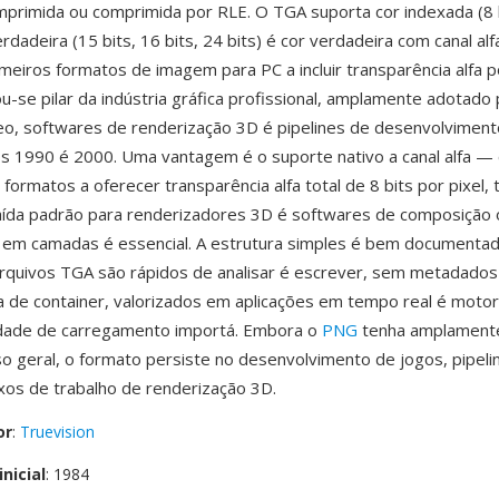
primida ou comprimida por RLE. O TGA suporta cor indexada (8 
erdadeira (15 bits, 16 bits, 24 bits) é cor verdadeira com canal alfa
imeiros formatos de imagem para PC a incluir transparência alfa po
u-se pilar da indústria gráfica profissional, amplamente adotado 
eo, softwares de renderização 3D é pipelines de desenvolviment
s 1990 é 2000. Uma vantagem é o suporte nativo a canal alfa —
formatos a oferecer transparência alfa total de 8 bits por pixel,
aída padrão para renderizadores 3D é softwares de composição
 em camadas é essencial. A estrutura simples é bem documentad
arquivos TGA são rápidos de analisar é escrever, sem metadado
 de container, valorizados em aplicações em tempo real é moto
idade de carregamento importá. Embora o
PNG
tenha amplamente
o geral, o formato persiste no desenvolvimento de jogos, pipeli
uxos de trabalho de renderização 3D.
or
:
Truevision
nicial
: 1984