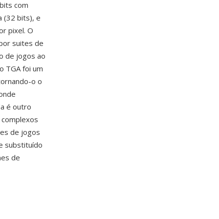
bits com
 (32 bits), e
r pixel. O
por suites de
o de jogos ao
 o TGA foi um
 tornando-o o
 onde
a é outro
s complexos
res de jogos
 substituído
nes de