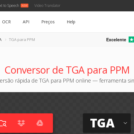
xt to Speech
Video Translator
OCR
API
Preços
Help
Excelente
A
TGA para PPM
Conversor de TGA para PPM
ersão rápida de TGA para PPM online — ferramenta si
TGA