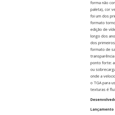
forma não com
paleta), cor v
foi um dos pr
formato torno
edição de víd
longo dos ano
dos primeiros 
formato de s
transparência
ponto forte: 
ou sobrecarga
onde a veloc
o TGA para us
texturas é fl
Desenvolved
Lançamento i