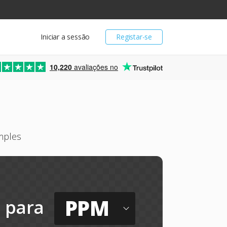
Iniciar a sessão
Registar-se
10,220
avaliações no
mples
PPM
para