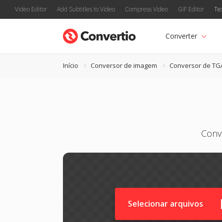
Video Editor
Add Subtitles to Video
Compress Video
GIF Editor
Te
Converter
Início
Conversor de imagem
Conversor de TG
Conv
Selecionar arquivos