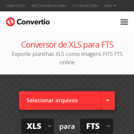
Video Editor
Add Subtitles to Video
Compress Video
Mais
Conversor de XLS para FTS
Exporte planilhas XLS como imagens FITS FTS
online
Selecionar arquivos
XLS
FTS
para