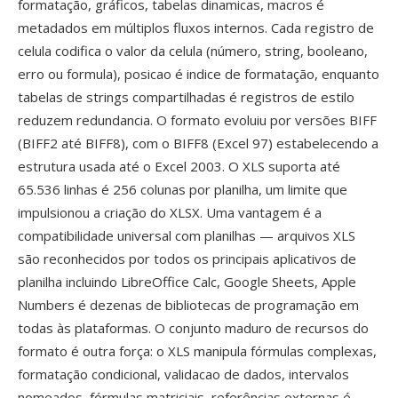
formatação, gráficos, tabelas dinamicas, macros é
metadados em múltiplos fluxos internos. Cada registro de
celula codifica o valor da celula (número, string, booleano,
erro ou formula), posicao é indice de formatação, enquanto
tabelas de strings compartilhadas é registros de estilo
reduzem redundancia. O formato evoluiu por versões BIFF
(BIFF2 até BIFF8), com o BIFF8 (Excel 97) estabelecendo a
estrutura usada até o Excel 2003. O XLS suporta até
65.536 linhas é 256 colunas por planilha, um limite que
impulsionou a criação do XLSX. Uma vantagem é a
compatibilidade universal com planilhas — arquivos XLS
são reconhecidos por todos os principais aplicativos de
planilha incluindo LibreOffice Calc, Google Sheets, Apple
Numbers é dezenas de bibliotecas de programação em
todas às plataformas. O conjunto maduro de recursos do
formato é outra força: o XLS manipula fórmulas complexas,
formatação condicional, validacao de dados, intervalos
nomeados, fórmulas matriciais, referências externas é