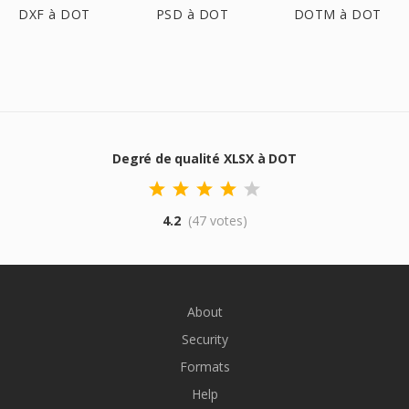
DXF à DOT
PSD à DOT
DOTM à DOT
Degré de qualité XLSX à DOT
4.2
(47 votes)
About
Security
Formats
Help