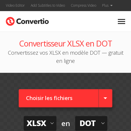
Video Editor
Add Subtitles to Video
Compress Video
Plus
Convertisseur XLSX en DOT
Convertissez vos XLSX en modèle DOT — gratuit
en ligne
Choisir les fichiers
XLSX
DOT
en