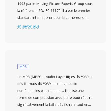
1993 par le Moving Picture Experts Group sous
la référence ISO/IEC 11172. Il a été le premier
standard international pour la compression
avec perte d&#039;images animées et
en savoir plus
d&#039;audio associe, etablissant dès
principes et techniques qui ont influence
pratiquement tous les codecs vidéo ulterieurs.
La vidéo MPEG-1 atteint la compression par
une combinaison de prediction compensee en
mouvement, codage par transformée en
MP3
cosinus discrète et encodage entropique à
Le MP3 (MPEG-1 Audio Layer III) est l&#039;un
longueur variable, organises autour de trois
dès formats d&#039;encodage audio
types d&#039;images : I-frames (intra-codees),
numérique les plus repandus. Il utilisé une
P-frames (predites) et B-frames (predites
forme de compression avec perte pour réduire
bidirectionnellement). Le standard vise dès
significativement la taille dès fichiers tout en
débits autour de 1,5 Mbit/s pour l&#039;audio