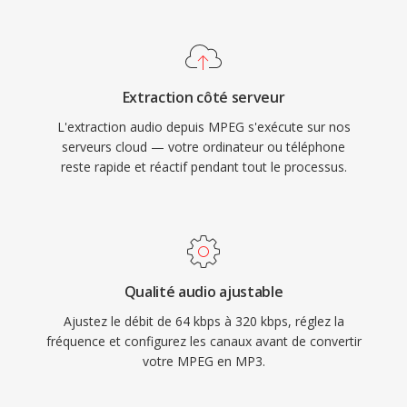
stockage et la distribution de musique sûr
au-delà. Bien que largement dépasse en
Internet reellement pratiques.
efficacité de compression, le MPEG-1 reste pris
Aujourd&#039;hui, le MP3 reste l&#039;un dès
en chargé par la quasi-totalité dès logiciels
formats audio les plus universellement pris en
multimédia.
Extraction côté serveur
chargé par la quasi-totalité dès lecteurs
L'extraction audio depuis MPEG s'exécute sur nos
multimédia, systèmes d&#039;exploitation et
serveurs cloud — votre ordinateur ou téléphone
appareils portables.
reste rapide et réactif pendant tout le processus.
Qualité audio ajustable
Ajustez le débit de 64 kbps à 320 kbps, réglez la
fréquence et configurez les canaux avant de convertir
votre MPEG en MP3.