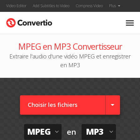
Video Editor
Add Subtitles to Video
Compress Video
Plus
MPEG en MP3 Convertisseur
Extraire l'audio d'une vidéo MPEG et enregistrer
en MP3
Choisir les fichiers
MPEG
MP3
en