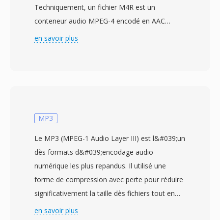
Techniquement, un fichier M4R est un
conteneur audio MPEG-4 encodé en AAC
identique en structuré au M4À — les seules
en savoir plus
différences significatives sont l&#039;extension
de fichier et une contrainte de durée
d&#039;environ 30 à 40 secondes imposee par
iOS. Apple a choisi cette approche pour que
l&#039;infrastructure existante de
l&#039;encodeur AAC puisse produire dès
MP3
sonneries sans modifications au niveau du
Le MP3 (MPEG-1 Audio Layer III) est l&#039;un
codec, tandis que l&#039;extension distincte
dès formats d&#039;encodage audio
empêche les pistes musicales normales
numérique les plus repandus. Il utilisé une
d&#039;apparaitre dans le selecteur de
forme de compression avec perte pour réduire
sonneries et inversement. Créer un M4R
significativement la taille dès fichiers tout en
consiste à encoder un court extrait audio en
conservant une qualité sonore proche de celle
en savoir plus
AAC, le decouper à la longueur autorisee et