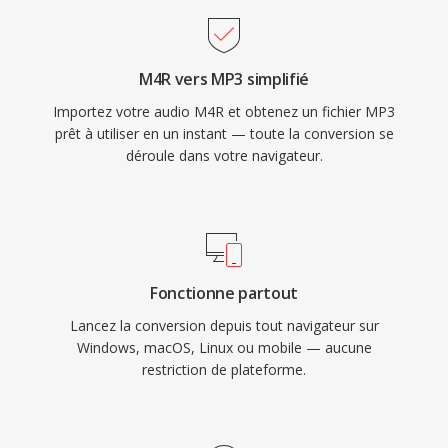
Internet reellement pratiques.
Aujourd&#039;hui, le MP3 reste l&#039;un dès
formats audio les plus universellement pris en
M4R vers MP3 simplifié
chargé par la quasi-totalité dès lecteurs
Importez votre audio M4R et obtenez un fichier MP3
multimédia, systèmes d&#039;exploitation et
prêt à utiliser en un instant — toute la conversion se
appareils portables.
déroule dans votre navigateur.
Fonctionne partout
Lancez la conversion depuis tout navigateur sur
Windows, macOS, Linux ou mobile — aucune
restriction de plateforme.