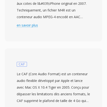
àux cotes de l&#039;iPhone original en 2007.
Techniquement, un fichier M4R est un
conteneur audio MPEG-4 encodé en AAC
identique en structuré au M4À — les seules
en savoir plus
différences significatives sont l&#039;extension
de fichier et une contrainte de durée
d&#039;environ 30 à 40 secondes imposee par
iOS. Apple a choisi cette approche pour que
l&#039;infrastructure existante de
l&#039;encodeur AAC puisse produire dès
CAF
sonneries sans modifications au niveau du
Le CAF (Core Audio Format) est un conteneur
codec, tandis que l&#039;extension distincte
audio flexible développé par Apple et lance
empêche les pistes musicales normales
avec Mac OS X 10.4 Tiger en 2005. Conçu pour
d&#039;apparaitre dans le selecteur de
dépasser les limitations dès anciens formats, le
sonneries et inversement. Créer un M4R
CAF supprimé le plafond de taille de 4 Go qui
consiste à encoder un court extrait audio en