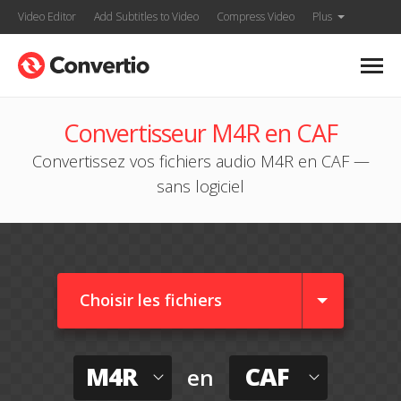
Video Editor
Add Subtitles to Video
Compress Video
Plus
Convertisseur M4R en CAF
Convertissez vos fichiers audio M4R en CAF —
sans logiciel
Choisir les fichiers
M4R
CAF
en