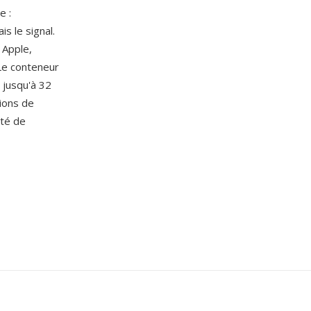
e :
s le signal.
 Apple,
 Le conteneur
 jusqu'à 32
tions de
ité de