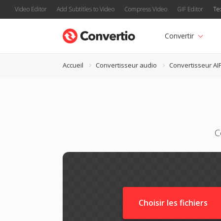
Video Editor
Add Subtitles to Video
Compress Video
GIF Editor
Te
Convertir
Accueil
Convertisseur audio
Convertisseur AI
C
Choisir les fichiers