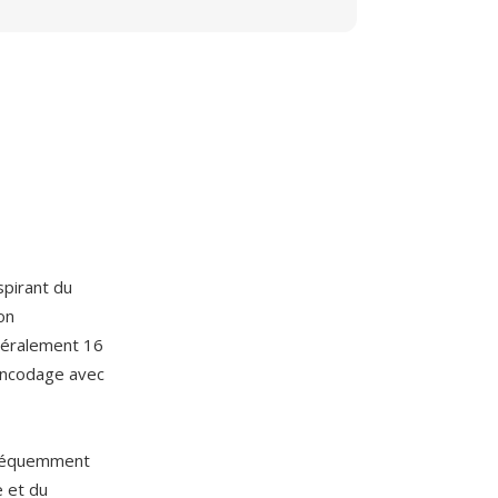
spirant du
on
néralement 16
 encodage avec
fréquemment
e et du