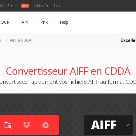
xt to Speech
Video Translator
OCR
API
Prix
Help
Excelle
FF
AIFF à CDDA
Convertisseur AIFF en CDDA
onvertissez rapidement vos fichiers AIFF au format CD
AIFF