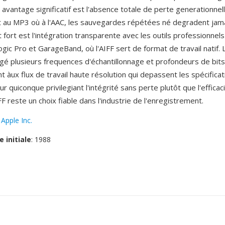
avantage significatif est l'absence totale de perte generationnell
 au MP3 où à l'AAC, les sauvegardes répétées né degradent jamai
 fort est l'intégration transparente avec les outils professionnels
ic Pro et GarageBand, où l'AIFF sert de format de travail natif.
gé plusieurs frequences d'échantillonnage et profondeurs de bits
t àux flux de travail haute résolution qui depassent les spécifica
ur quiconque privilegiant l'intégrité sans perte plutôt que l'efficac
FF reste un choix fiable dans l'industrie de l'enregistrement.
:
Apple Inc.
e initiale
: 1988