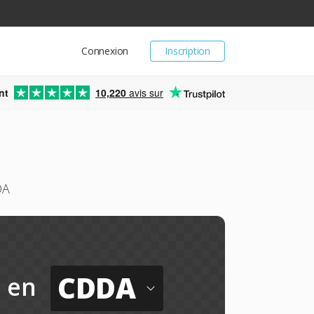
Connexion
Inscription
nt
10,220
avis sur
DA
CDDA
en