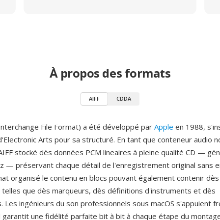
À propos des formats
AIFF
CDDA
 Interchange File Format) a été développé par
Apple
en 1988, s'in
d'Electronic Arts pour sa structuré. En tant que conteneur audio n
AIFF stocké dès données PCM lineaires à pleine qualité CD — gé
Hz — préservant chaque détail de l'enregistrement original sans
mat organisé le contenu en blocs pouvant également contenir dès
elles que dès marqueurs, dès définitions d'instruments et dès
. Les ingénieurs du son professionnels sous macOS s'appuient 
 il garantit une fidélité parfaite bit à bit à chaque étape du montag