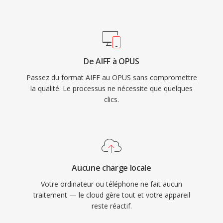
reste un choix fiable dans l&#039;industrie de
freinent les codecs propriétaires. Il atteint une
l&#039;enregistrement.
qualité transparente à environ la moitié du
débit du MP3 et bat l&#039;AAC à débit
équivalent. Et sa faible latence en fait le codec
De AIFF à OPUS
obligatoire pour WebRTC, si bien que chaque
Passez du format AIFF au OPUS sans compromettre
navigateur moderne embarqué un décodeur
la qualité. Le processus ne nécessite que quelques
Opus. WhatsApp, Discord, Zoom et YouTube
clics.
s&#039;appuient tous sûr Opus pour
l&#039;audio en temps réel.
Aucune charge locale
Votre ordinateur ou téléphone ne fait aucun
traitement — le cloud gère tout et votre appareil
reste réactif.