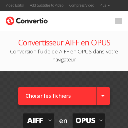
Video Editor
Add Subtitles to Video
Compress Video
Plus
Convertisseur AIFF en OPUS
Conversion fluide de AIFF en OPUS dans votre
navigateur
Choisir les fichiers
AIFF
OPUS
en