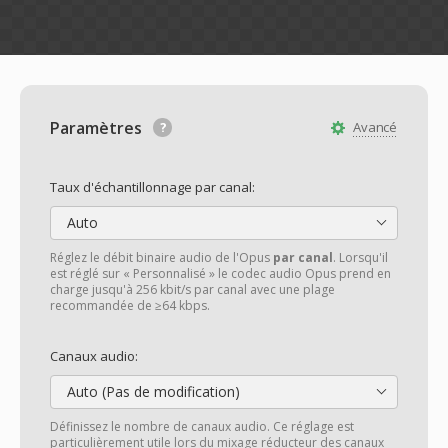
Paramètres
Avancé
Taux d'échantillonnage par canal:
Auto
Réglez le débit binaire audio de l'Opus
par canal
. Lorsqu'il
est réglé sur « Personnalisé » le codec audio Opus prend en
charge jusqu'à 256 kbit/s par canal avec une plage
recommandée de ≥64 kbps.
Canaux audio:
Auto (Pas de modification)
Définissez le nombre de canaux audio. Ce réglage est
particulièrement utile lors du mixage réducteur des canaux