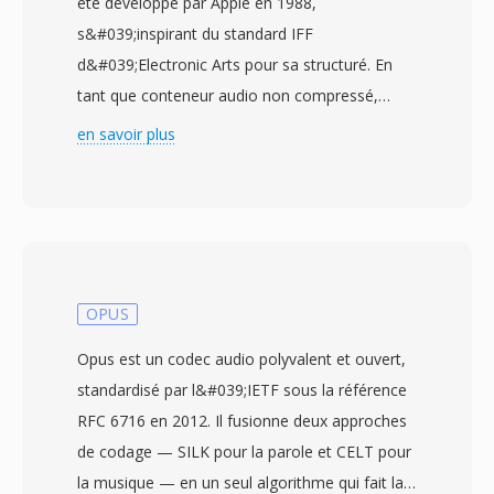
été développé par Apple en 1988,
s&#039;inspirant du standard IFF
d&#039;Electronic Arts pour sa structuré. En
tant que conteneur audio non compressé,
l&#039;AIFF stocké dès données PCM lineaires
en savoir plus
à pleine qualité CD — généralement 16 bits à
44,1 kHz — préservant chaque détail de
l&#039;enregistrement original sans encodage
avec perte. Le format organisé le contenu en
blocs pouvant également contenir dès
métadonnées telles que dès marqueurs, dès
OPUS
définitions d&#039;instruments et dès
Opus est un codec audio polyvalent et ouvert,
commentaires. Les ingénieurs du son
standardisé par l&#039;IETF sous la référence
professionnels sous macOS s&#039;appuient
RFC 6716 en 2012. Il fusionne deux approches
fréquemment sûr l&#039;AIFF car il garantit
de codage — SILK pour la parole et CELT pour
une fidélité parfaite bit à bit à chaque étape du
la musique — en un seul algorithme qui fait la