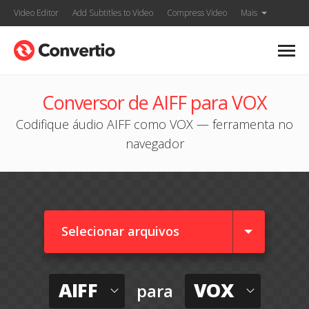
Video Editor
Add Subtitles to Video
Compress Video
Mais
Conversor de AIFF para VOX
Codifique áudio AIFF como VOX — ferramenta no
navegador
Selecionar arquivos
AIFF
VOX
para