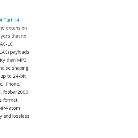
 Part 14
The extension
ayers that no
AAC-LC
ALAC) payloads
lity than MP3
 noise shaping,
up to 24-bit
c, iPhone,
C, foobar2000,
e format:
e MP4 atom
sy and lossless