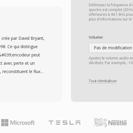
uivalent bit rates,
Définissez la fréquence d'
ion, temporal noise
spectre est complet (20 H
inférieures à 44.1 kHz pou
del. Sample rates up to
plus d'informations sur le
pported. Apple
nes, Apple Music,
Volume:
crée par David Bryant,
atively — while third-
998. Ce qui distingue
Pas de modification
droid, and most car
l&#039;encodeur peut
Ajustez le volume audio e
fits define the format:
t avec perte et un
décibels. Par exemple, -1
sy codecs, rich metadata
 reconstituent le flux
chapters, lyrics), and
legiant la portabilité né
Tout réinitialiser
nd lossless workflows.
 qui veulent une qualité
odec gère l&#039;audio
irgule flottante, avec dès
qu&#039;à 768 kHz — dès
le contenu DSD, que
es taux de compression