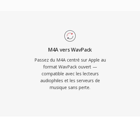
 généralement 40 à 55
s avec le FLAC et
 materiaux.
sions ulterieures
ûr le matériel moderne.
e sous licence BSD et a
M4A vers WavPack
peg et de nombreux
Passez du M4A centré sur Apple au
en chargé dès
format WavPack ouvert —
compatible avec les lecteurs
s feuilles de reperage
audiophiles et les serveurs de
ant les besoins
musique sans perte.
le la plus meticuleuse.