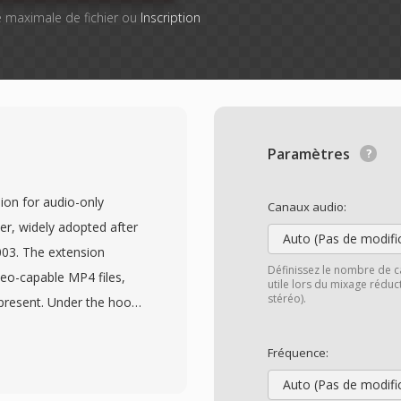
lle maximale de fichier ou
Inscription
Paramètres
ion for audio-only
Canaux audio:
er, widely adopted after
Auto (Pas de modifi
003. The extension
Définissez le nombre de c
deo-capable MP4 files,
utile lors du mixage rédu
stéréo).
s present. Under the hood,
C-LC (Advanced Audio
gh Apple Lossless (ALAC)
Fréquence:
AC-encoded M4A files
Auto (Pas de modifi