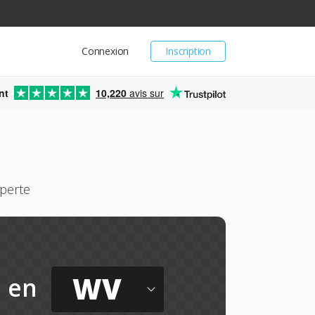
Connexion
Inscription
nt
10,220
avis sur
perte
WV
en