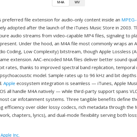
M4A
WV
 preferred file extension for audio-only content inside an
MPEG-4
dely adopted after the launch of the iTunes Music Store in 2003. 
 pure audio streams from video-capable MP4 files, signaling to pl
s present. Under the hood, an M4A file most commonly wraps an 
io Coding, Low Complexity) bitstream, though Apple Lossless (
same extension. AAC-encoded M4A files deliver better sound qua
bit rates, thanks to improved spectral band replication, temporal
 psychoacoustic model. Sample rates up to 96 kHz and bit depths 
d.
Apple
ecosystem integration is seamless — iTunes, Apple Musi
OS all handle M4A natively — while third-party support spans VL
most car infotainment systems. Three tangible benefits define th
ng efficiency over older lossy codecs, rich metadata through th
work, chapters, lyrics), and dual-mode flexibility serving both los
:
Apple Inc.