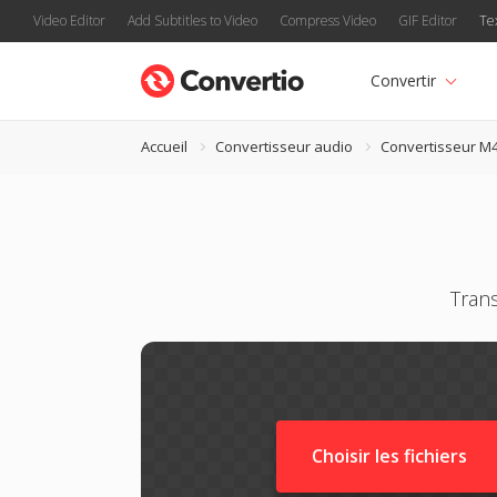
Video Editor
Add Subtitles to Video
Compress Video
GIF Editor
Te
Convertir
Accueil
Convertisseur audio
Convertisseur M
Tran
Choisir les fichiers