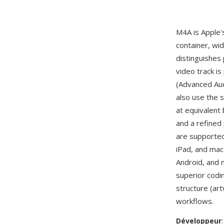
M4A is Apple's
container, wi
distinguishes
video track i
(Advanced Aud
also use the 
at equivalent 
and a refined
are supporte
iPad, and mac
Android, and 
superior codi
structure (art
workflows.
Développeur