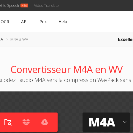
xt to Speech
Video Translator
OCR
API
Prix
Help
Excelle
4A
M4A à WV
Convertisseur M4A en WV
scodez l'audio M4A vers la compression WavPack sans 
M4A