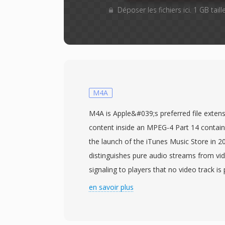
Déposer les fichiers ici. 1 GB tai
M4A
M4A is Apple&#039;s preferred file extens
content inside an MPEG-4 Part 14 contain
the launch of the iTunes Music Store in 2
distinguishes pure audio streams from vi
signaling to players that no video track i
an M4A file most commonly wraps an AA
en savoir plus
Coding, Low Complexity) bitstream, thou
payloads also use the same extension. A