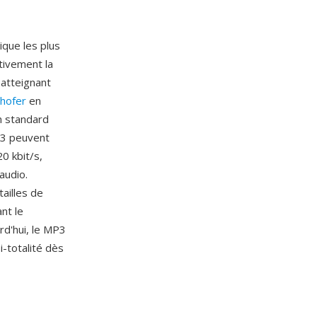
que les plus
tivement la
 atteignant
nhofer
en
n standard
MP3 peuvent
0 kbit/s,
 audio.
tailles de
nt le
rd'hui, le MP3
i-totalité dès