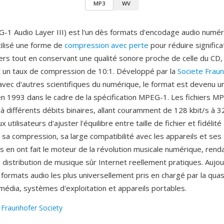
MP3
WV
1 Audio Layer III) est l'un dès formats d'encodage audio numéri
tilisé une forme de
compression avec perte
pour réduire significa
hiers tout en conservant une qualité sonore proche de celle du CD,
 un taux de compression de 10:1. Développé par la
Societe Frau
 avec d'autres scientifiques du numérique, le format est devenu u
 en 1993 dans le cadre de la spécification MPEG-1. Les fichiers 
à différents débits binaires, allant couramment de 128 kbit/s à 32
utilisateurs d'ajuster l'équilibre entre taille de fichier et fidélité
e sa compression, sa large compatibilité avec les appareils et ses 
es en ont fait le moteur de la révolution musicale numérique, renda
 distribution de musique sûr Internet reellement pratiques. Aujou
 formats audio les plus universellement pris en chargé par la quas
imédia, systèmes d'exploitation et appareils portables.
:
Fraunhofer Society