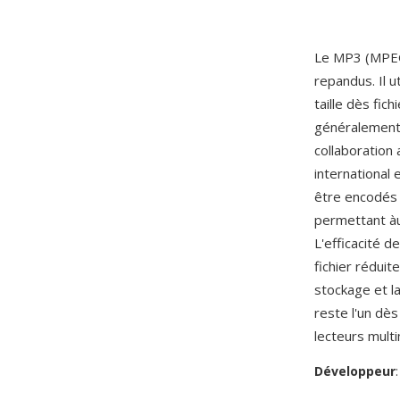
Le MP3 (MPEG-
repandus. Il u
taille dès fic
généralement
collaboration
international
être encodés 
permettant àux 
L'efficacité d
fichier réduit
stockage et la
reste l'un dès
lecteurs mult
Développeur