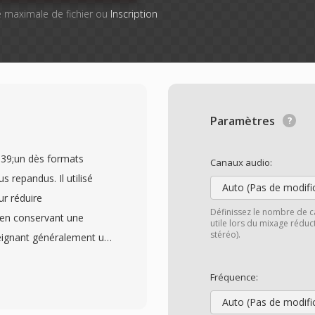
lle maximale de fichier ou
Inscription
Paramètres
039;un dès formats
Canaux audio:
repandus. Il utilisé
Auto (Pas de modifi
r réduire
Définissez le nombre de c
ut en conservant une
utile lors du mixage rédu
stéréo).
teignant généralement un
ar la Societe
autres scientifiques du
Fréquence:
ard international en
Auto (Pas de modifi