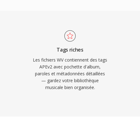
 généralement 40 à 55
s avec le FLAC et
 materiaux.
sions ulterieures
ûr le matériel moderne.
e sous licence BSD et a
Tags riches
peg et de nombreux
Les fichiers WV contiennent des tags
en chargé dès
APEv2 avec pochette d'album,
paroles et métadonnées détaillées
s feuilles de reperage
— gardez votre bibliothèque
ant les besoins
musicale bien organisée.
le la plus meticuleuse.