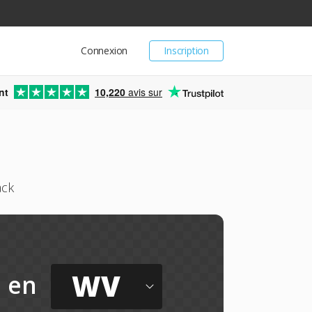
Connexion
Inscription
nt
10,220
avis sur
ack
WV
en