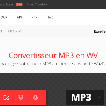
xt to Speech
Video Translator
OCR
API
Prix
Help
Excelle
P3
MP3 à WV
Convertisseur MP3 en WV
packagez votre audio MP3 au format sans perte WavP
MP3