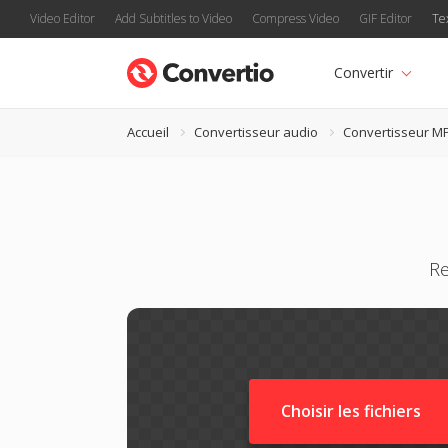
Video Editor
Add Subtitles to Video
Compress Video
GIF Editor
Te
Convertir
Accueil
Convertisseur audio
Convertisseur M
Re
Choisir les fichiers