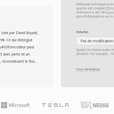
EG-1. Les fichiers MP3
Définissez la fréquence d'
naires, allant
spectre est complet (20 H
inférieures à 44.1 kHz pou
ermettant àux
plus d'informations sur le
 entre taille de fichier
 compression, sa large
Volume:
crée par David Bryant,
les de fichier réduites en
998. Ce qui distingue
Pas de modification
le numérique, rendant le
l&#039;encodeur peut
Ajustez le volume audio e
 Internet reellement
t avec perte et un
décibels. Par exemple, -1
te l&#039;un dès formats
 reconstituent le flux
gé par la quasi-totalité
legiant la portabilité né
Tout réinitialiser
;exploitation et
 qui veulent une qualité
odec gère l&#039;audio
irgule flottante, avec dès
qu&#039;à 768 kHz — dès
le contenu DSD, que
es taux de compression