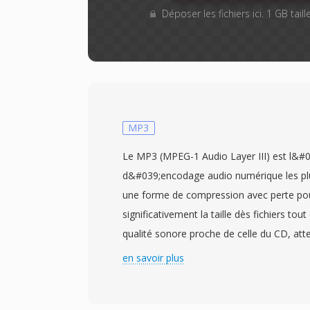
Déposer les fichiers ici. 1 GB tai
MP3
Le MP3 (MPEG-1 Audio Layer III) est l&#
d&#039;encodage audio numérique les plus 
une forme de compression avec perte pou
significativement la taille dès fichiers to
qualité sonore proche de celle du CD, at
taux de compression de 10:1. Développé p
en savoir plus
Fraunhofer en collaboration avec d&#039;
numérique, le format est devenu un stand