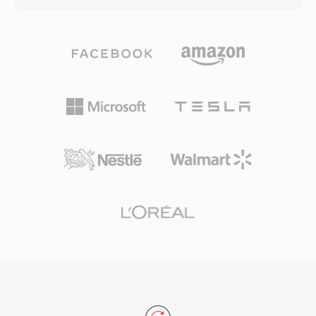
révolution musicale numérique, rendant le
généralement compris entre 768 kbit/s et 1,5
stockage et la distribution de musique sûr
Mbit/s. Contrairement àux codecs concurrents
Internet reellement pratiques.
qui misent sûr une modelisation
Aujourd&#039;hui, le MP3 reste l&#039;un dès
psychoacoustique agressive, le DTS alloue un
formats audio les plus universellement pris en
budget de données plus élevé à chaque canal,
chargé par la quasi-totalité dès lecteurs
préservant les détails spatiaux fins et les
multimédia, systèmes d&#039;exploitation et
dynamiques de bas niveau. Le format encodé
appareils portables.
l&#039;audio par ADPCM en sous-bandes
combinee à une quantification vectorielle,
produisant un champ sonore d&#039;une
richesse perceptible. Sa variante étendue, le
DTS-HD Master Audio, ajoute une couche
d&#039;extension sans perte pour une
précision bit à bit jusqu&#039;à 24 bits/192
kHz. Ses atouts principaux comprennent une
large adoption matérielle dans les amplis AV,