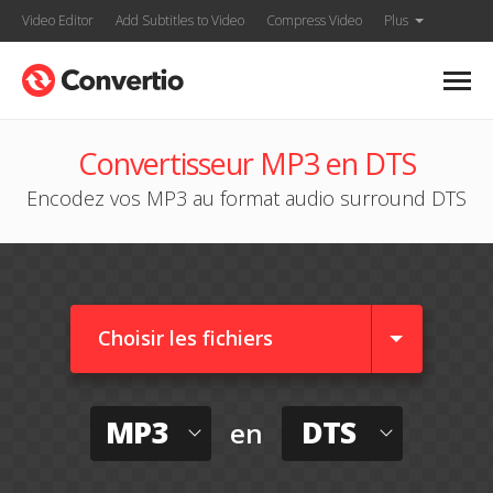
Video Editor
Add Subtitles to Video
Compress Video
Plus
Convertisseur MP3 en DTS
Encodez vos MP3 au format audio surround DTS
Choisir les fichiers
MP3
DTS
en