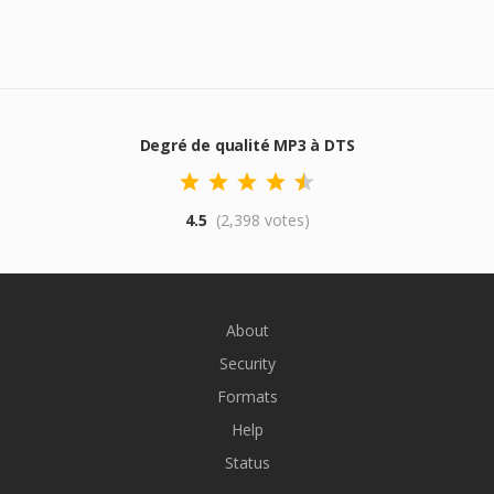
Degré de qualité MP3 à DTS
4.5
(2,398 votes)
About
Security
Formats
Help
Status