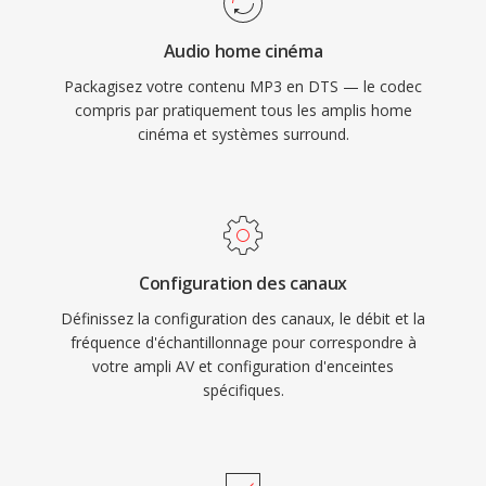
les consoles de jeu et les systèmes
Audio home cinéma
d&#039;infodivertissement automobile, ainsi
Packagisez votre contenu MP3 en DTS — le codec
qu&#039;une dissimulation robuste dès erreurs
compris par pratiquement tous les amplis home
qui masque les defauts mineurs de disque où
cinéma et systèmes surround.
de flux. Pour quiconque travaille avec du
contenu en son surround destiné àux supports
physiques où au streaming haut de gamme, le
DTS offre un parcours éprouvé du mixage
studio au salon.
Configuration des canaux
Définissez la configuration des canaux, le débit et la
fréquence d'échantillonnage pour correspondre à
votre ampli AV et configuration d'enceintes
spécifiques.