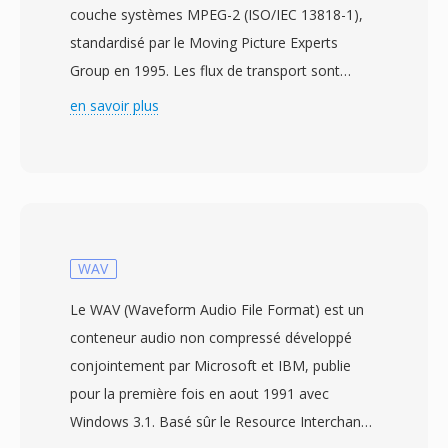
couche systèmes MPEG-2 (ISO/IEC 13818-1),
standardisé par le Moving Picture Experts
Group en 1995. Les flux de transport sont
conçus pour les environnements de
en savoir plus
communication et de stockage où la perte où
la corruption de données est possible, comme
la télévision de diffusion, la transmission par
satellite et le streaming réseau. Le format
decoupe le contenu en paquets de taille fixe de
188 octets, chacun portant un en-tête de 4
WAV
octets avec dès informations de
Le WAV (Waveform Audio File Format) est un
synchronisation, d&#039;indication
conteneur audio non compressé développé
d&#039;erreur et d&#039;identification de flux.
conjointement par Microsoft et IBM, publie
Cette structuré en paquets permet àux
pour la première fois en aout 1991 avec
recepteurs de se resynchroniser rapidement
Windows 3.1. Basé sûr le Resource Interchange
après dès interruptions de signal, une capacité