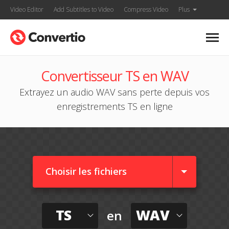
Video Editor
Add Subtitles to Video
Compress Video
Plus
Convertisseur TS en WAV
Extrayez un audio WAV sans perte depuis vos
enregistrements TS en ligne
Choisir les fichiers
TS
WAV
en