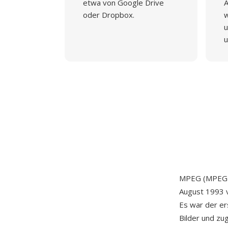
etwa von Google Drive
A
oder Dropbox.
w
u
u
MPEG (MPEG-1
August 1993 
Es war der er
Bilder und zug