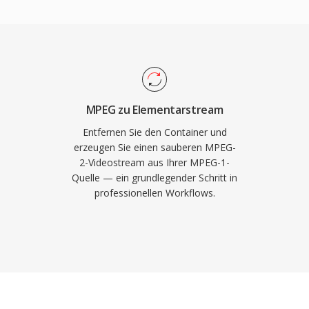
 der
on Standard Definition
ird MPEG-1 von praktisch
weise von 2 bis 15 Mbps
t.
in professionellen
-kodierten Frames und
Gleichgewicht zwischen
keiten auf Einzelbilder.
MPEG zu Elementarstream
oder
Entfernen Sie den Container und
uss es für eine
erzeugen Sie einen sauberen MPEG-
2-Videostream aus Ihrer MPEG-1-
ten Audiodatei gekoppelt
Quelle — ein grundlegender Schritt in
t üblicherweise M2V-
professionellen Workflows.
iodateien, was dieses
schritt in der
funkaufbereitung macht.