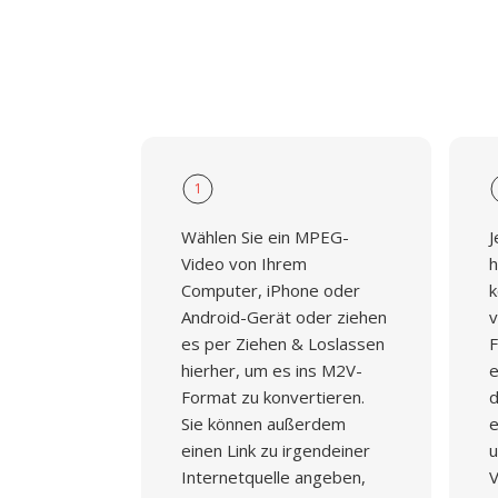
1
Wählen Sie ein MPEG-
J
Video von Ihrem
h
Computer, iPhone oder
k
Android-Gerät oder ziehen
v
es per Ziehen & Loslassen
F
hierher, um es ins M2V-
e
Format zu konvertieren.
d
Sie können außerdem
e
einen Link zu irgendeiner
u
Internetquelle angeben,
V