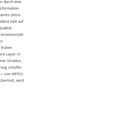
n durch eine
sformation
rames (intra-
dard zielt auf
ualität
ressionsstufe
zu
 frühen
re Layer III
ame-Struktur,
rung schufen
t — von MPEG-
überholt, wird