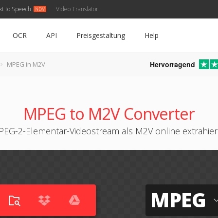
xt to Speech
Video Translator
OCR
API
Preisgestaltung
Help
Hervorragend
MPEG in M2V
MPEG to M2V Converter
EG-2-Elementar-Videostream als M2V online extrahie
MPEG