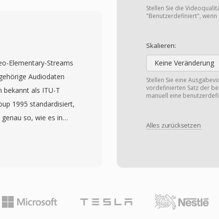
kreter
Stellen Sie die Videoquali
gen-Entropiekodierung,
"Benutzerdefiniert", wenn 
(intra-kodiert), P-
ional prädiziert). Der
Skalieren:
Mbps für kombiniertes
deo-Elementary-Streams
Keine Veränderung
ergleichbar mit VHS-
gehörige Audiodaten
Stellen Sie eine Ausgabev
C). Diese
vordefinierten Satz der b
ch bekannt als ITU-T
manuell eine benutzerdefi
t, um dem
oup 1995 standardisiert,
en zu entsprechen,
genau so, wie es in
 digitales Video in den
Alles zurücksetzen
t-Stream erscheinen
 brachte. Die
iplexing-Overhead.
I (MP3), wurde zum
ssionellen Authoring-
chte. Die I/P/B-Frame-
D-Produktion, wo Video-
 und die blockbasierte
 kodiert werden, bevor
hitektonische Vorlage,
usammengemischt
m folgt — von MPEG-2
 Interlaced- als auch