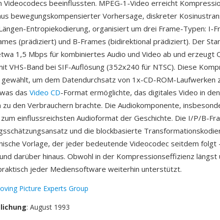
n Videocodecs beeinflussten. MPEG-1-Video erreicht Kompressio
aus bewegungskompensierter Vorhersage, diskreter Kosinustran
 Längen-Entropiekodierung, organisiert um drei Frame-Typen: I-F
ames (prädiziert) und B-Frames (bidirektional prädiziert). Der Stan
etwa 1,5 Mbps für kombiniertes Audio und Video ab und erzeugt Q
mit VHS-Band bei SIF-Auflösung (352x240 für NTSC). Diese Komp
t gewählt, um dem Datendurchsatz von 1x-CD-ROM-Laufwerken 
 was das
Video CD
-Format ermöglichte, das digitales Video in den
 zu den Verbrauchern brachte. Die Audiokomponente, insbesonde
zum einflussreichsten Audioformat der Geschichte. Die I/P/B-Fr
sschätzungsansatz und die blockbasierte Transformationskodie
onische Vorlage, der jeder bedeutende Videocodec seitdem folg
und darüber hinaus. Obwohl in der Kompressionseffizienz längst 
aktisch jeder Mediensoftware weiterhin unterstützt.
oving Picture Experts Group
tlichung
: August 1993