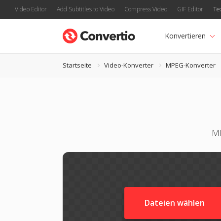
Video Editor
Add Subtitles to Video
Compress Video
GIF Editor
Te
Konvertieren
Startseite
Video-Konverter
MPEG-Konverter
MP
Dateien wählen