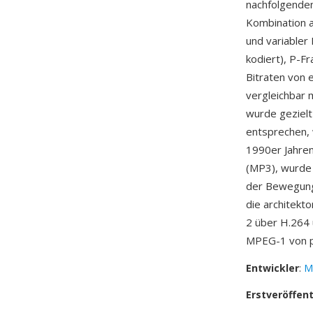
nachfolgende
Kombination 
und variabler
kodiert), P-Fr
Bitraten von 
vergleichbar 
wurde geziel
entsprechen,
1990er Jahren
(MP3), wurde 
der Bewegung
die architekt
2 über H.264 
MPEG-1 von pr
Entwickler
:
M
Erstveröffen