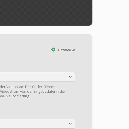
Erweiterte
 der Videospur. Der Codec "Ohne
Videostrom von der Eingabedatei in die
hne Neucodierung.