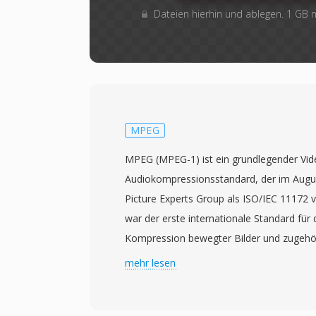
Dateien hierhin und ablegen. 1 GB
MPEG
MPEG (MPEG-1) ist ein grundlegender Vid
Audiokompressionsstandard, der im Augu
Picture Experts Group als ISO/IEC 11172 v
war der erste internationale Standard für 
Kompression bewegter Bilder und zugehö
etablierte Prinzipien und Techniken, die pr
mehr lesen
nachfolgenden Videocodecs beeinflussten
Kompression durch eine Kombination aus