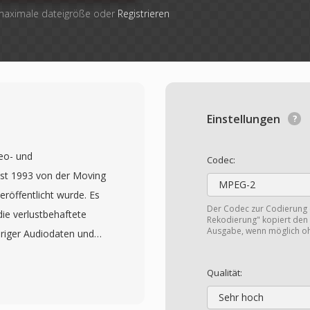
 maximale dateigröße oder
Registrieren
Einstellungen
eo- und
Codec:
st 1993 von der Moving
MPEG-2
eröffentlicht wurde. Es
Der Codec zur Codierung
die verlustbehaftete
Rekodierung" kopiert den 
Ausgabe, wenn möglich o
riger Audiodaten und
aktisch alle
. MPEG-1-Video erreicht
Qualität:
Sehr hoch