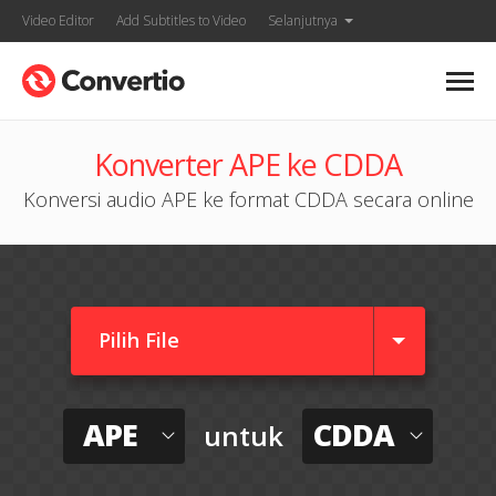
Video Editor
Add Subtitles to Video
Selanjutnya
Konverter APE ke CDDA
Konversi audio APE ke format CDDA secara online
Pilih File
APE
CDDA
untuk