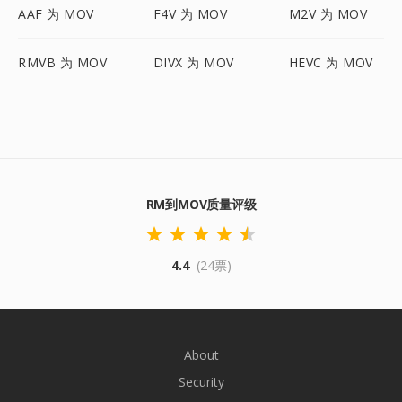
AAF 为 MOV
F4V 为 MOV
M2V 为 MOV
RMVB 为 MOV
DIVX 为 MOV
HEVC 为 MOV
RM到MOV质量评级
4.4
(24票)
About
Security