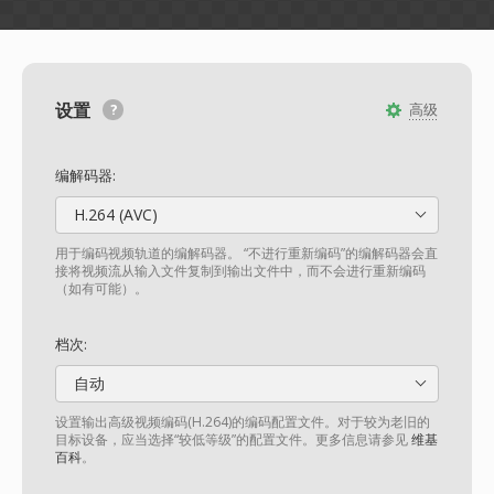
设置
高级
编解码器:
H.264 (AVC)
用于编码视频轨道的编解码器。 “不进行重新编码”的编解码器会直
接将视频流从输入文件复制到输出文件中，而不会进行重新编码
（如有可能）。
档次:
自动
设置输出高级视频编码(H.264)的编码配置文件。对于较为老旧的
目标设备，应当选择“较低等级”的配置文件。更多信息请参见
维基
百科
。