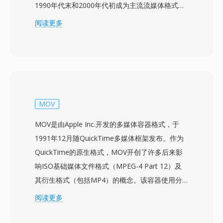
1990年代末和2000年代初成为主流流媒体格式之
一，当时RealPlayer是最广泛安装的媒体应用程序
阅读更多
之一，RealNetworks在宽带普及之前率先提出了
缓冲式流媒体视频的概念。该格式使用恒定比特率
编码和专有容器结构，支持前向纠错，即使在不稳
定的拨号连接上也能实现相对流畅的播放。RM文
件可包含不同比特率的多个流，支持SureStream
技术，可实时根据可用带宽自适应调整播放质量。
MOV
该容器支持标题、作者和版权信息的元数据，
MOV是由Apple Inc.开发的多媒体容器格式，于
RealNetworks还同时开发了RTSP和PNA流媒体
1991年12月随QuickTime多媒体框架发布。作为
协议以实现高效的网络传输。RM的压缩能力在当
QuickTime的原生格式，MOV开创了许多后来影
时被认为令人印象深刻，能在仅20-30 kbps的比
响ISO基础媒体文件格式（MPEG-4 Part 12）及
特率下提供可观看的视频。虽然RealMedia已被现
其衍生格式（包括MP4）的概念。该容器使用分
代流媒体技术基本取代，但RM文件仍存在于早期
层的atom（或box）结构，每个atom存放特定类
阅读更多
互联网时代的存档中，包括在其鼎盛时期采用
型的数据——从视频和音频轨道到元数据、文本
RealMedia的新闻机构、教育机构和媒体库。
和时间码信息。MOV支持极其广泛的编解码器，