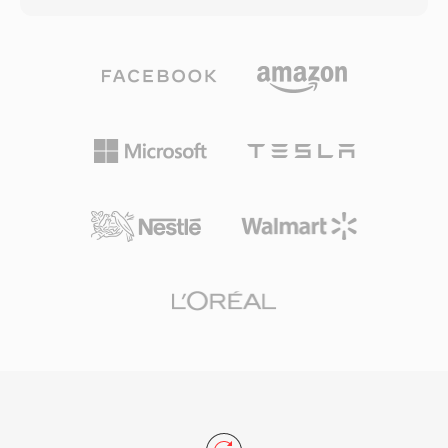
包括H.264、HEVC、ProRes、Apple
Intermediate Codec、AAC和PCM等。这种编解
码器灵活性加上多轨道支持、引用影片和编辑列表
等功能，使MOV成为专业视频制作的核心格式。
Apple的ProRes编解码器通常封装在MOV容器
中，是后期制作和广播精编的行业标准。该格式能
够同等出色地处理压缩的交付级内容和高码率的制
作级素材。精确的时间码和元数据处理使MOV在
需要帧精确编辑和制作工具间可靠交换的工作流中
特别受重视。MOV在所有Apple平台上原生支持，
并在所有操作系统的专业编辑软件中获得广泛认
可，在数十年的视频技术演进中始终保持其重要地
位。