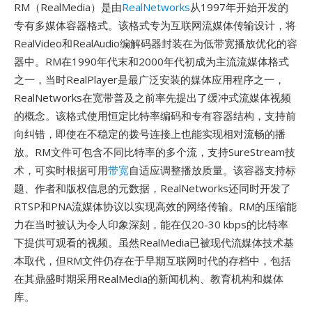
RM（RealMedia）是由
RealNetworks
从1997年开始开发的
专有多媒体容器格式。该格式专为互联网流媒体传输设计，将
RealVideo和RealAudio编解码器封装在为低带宽播放优化的容
器中。RM在1990年代末和2000年代初成为主流流媒体格式
之一，当时RealPlayer是最广泛安装的媒体应用程序之一，
RealNetworks在宽带普及之前率先提出了缓冲式流媒体视频
的概念。该格式使用恒定比特率编码和专有容器结构，支持前
向纠错，即使在不稳定的拨号连接上也能实现相对流畅的播
放。RM文件可包含不同比特率的多个流，支持SureStream技
术，可实时根据可用
带宽
自适应调整播放质量。该容器支持标
题、作者和版权信息的元数据，RealNetworks还同时开发了
RTSP和PNA流媒体协议以实现高效的网络传输。RM的压缩能
力在当时被认为令人印象深刻，能在仅20-30 kbps的比特率
下提供可观看的视频。虽然RealMedia已被现代流媒体技术基
本取代，但RM文件仍存在于早期互联网时代的存档中，包括
在其鼎盛时期采用RealMedia的新闻机构、教育机构和媒体
库。