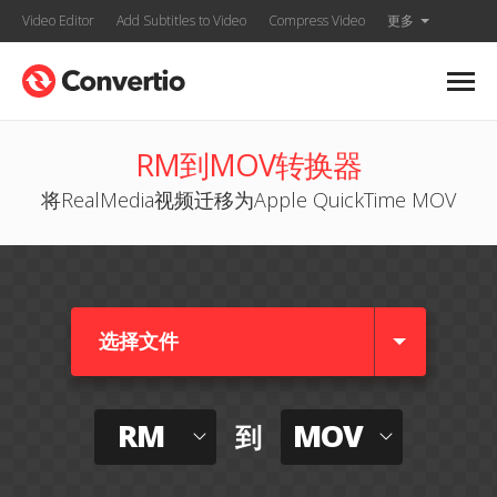
Video Editor
Add Subtitles to Video
Compress Video
更多
RM到MOV转换器
将RealMedia视频迁移为Apple QuickTime MOV
选择文件
RM
MOV
到