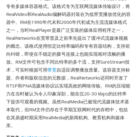
专有多媒体容器格式。该格式专为互联网流媒体传输设计，将
RealVideo和RealAudio编解码器封装在为低带宽播放优化的容
器中。RM在1990年代末和2000年代初成为主流流媒体格式
之一，当时RealPlayer是最广泛安装的媒体应用程序之一，
RealNetworks在宽带普及之前率先提出了缓冲式流媒体视频
的概念。该格式使用恒定比特率编码和专有容器结构，支持前
向纠错，即使在不稳定的拨号连接上也能实现相对流畅的播
放。RM文件可包含不同比特率的多个流，支持SureStream技
术，可实时根据可用
带宽
自适应调整播放质量。该容器支持标
题、作者和版权信息的元数据，RealNetworks还同时开发了
RTSP和PNA流媒体协议以实现高效的网络传输。RM的压缩能
力在当时被认为令人印象深刻，能在仅20-30 kbps的比特率
下提供可观看的视频。虽然RealMedia已被现代流媒体技术基
本取代，但RM文件仍存在于早期互联网时代的存档中，包括
在其鼎盛时期采用RealMedia的新闻机构、教育机构和媒体
库。