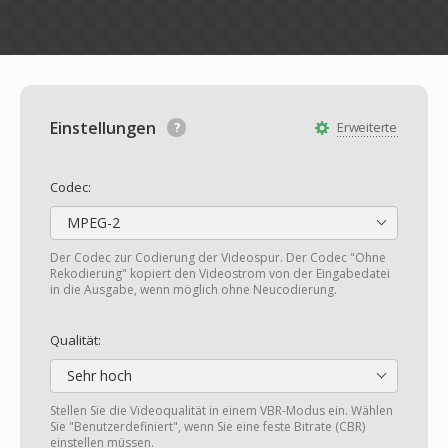
Einstellungen
Erweiterte
Codec:
MPEG-2
Der Codec zur Codierung der Videospur. Der Codec "Ohne
Rekodierung" kopiert den Videostrom von der Eingabedatei
in die Ausgabe, wenn möglich ohne Neucodierung.
Qualität:
Sehr hoch
Stellen Sie die Videoqualität in einem VBR-Modus ein. Wählen
Sie "Benutzerdefiniert", wenn Sie eine feste Bitrate (CBR)
einstellen müssen.