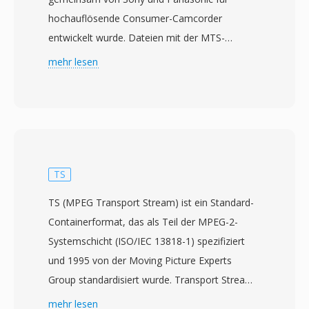
hochauflösende Consumer-Camcorder
entwickelt wurde. Dateien mit der MTS-
Erweiterung enthalten MPEG-2-Transport-
mehr lesen
Stream-Daten mit H.264/AVC-Video in
Auflösungen bis 1920x1080, gepaart mit Dolby
Digital (AC-3)- oder LPCM-Audio. Die MTS-
Bezeichnung wird verwendet, wenn AVCHD-
Inhalte direkt vom Aufnahmemedium
abgerufen werden, im Gegensatz zu M2TS-
TS
Dateien, die typischerweise dasselbe
TS (MPEG Transport Stream) ist ein Standard-
Transport-Stream-Format im Blu-ray-Disc-
Containerformat, das als Teil der MPEG-2-
Kontext bezeichnen. Consumer- und Semi-
Systemschicht (ISO/IEC 13818-1) spezifiziert
Profi-Camcorder von Sony, Panasonic, Canon
und 1995 von der Moving Picture Experts
und anderen Herstellern schreiben MTS-
Group standardisiert wurde. Transport Streams
Dateien in eine strukturierte
sind für Kommunikations- und
mehr lesen
Verzeichnishierarchie auf Speicherkarten oder