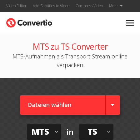
Video Editor
Add Subtitles to Video
Compress Video
Mehr
MTS zu TS Converter
MTS-Aufnahmen als Transport Stream online
verpacken
Dateien wählen
MTS
TS
in