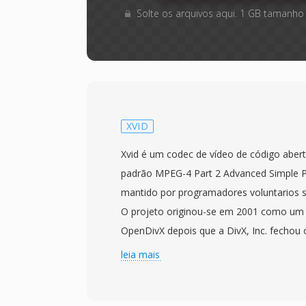
Solte os arquivos aqui. 1 GB tamanho
XVID
Xvid é um codec de vídeo de código aber
padrão MPEG-4 Part 2 Advanced Simple Pr
mantido por programadores voluntarios 
O projeto originou-se em 2001 como um 
OpenDivX depois que a DivX, Inc. fechou 
o nome original é DivX escrito ao contrar
leia mais
essa história. O Xvid alcancou ampla ado
dos anos 2000 como uma alternativa grat