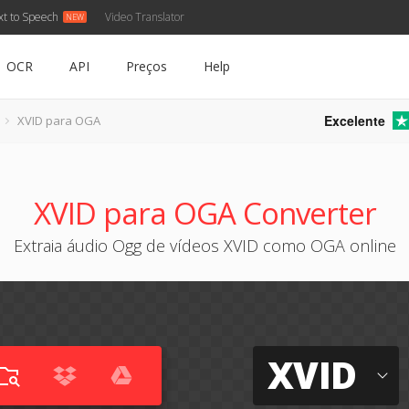
xt to Speech
Video Translator
OCR
API
Preços
Help
Excelente
XVID para OGA
XVID para OGA Converter
Extraia áudio Ogg de vídeos XVID como OGA online
XVID