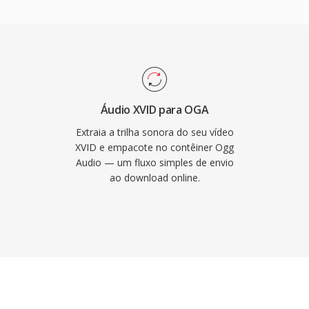
ovida pela comunidade.
e vídeo, resultando em
ham amplamente
 menor uso de memória.
ficacoes, o Xvid
sociados são
 com hardware mais
royalties, o OGA evita às
ntes que afetam
rta metadados de
Áudio XVID para OGA
a, álbum é informações
Extraia a trilha sonora do seu vídeo
reproduzido nativamente
XVID e empacote no contêiner Ogg
Audio — um fluxo simples de envio
hromium, VLC é na
ao download online.
ornando-o uma escolha
é fluxos de trabalho de