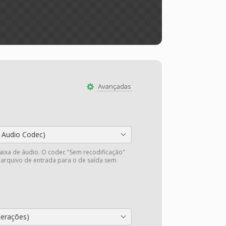
Avançadas
 Audio Codec)
faixa de áudio. O codec "Sem recodificação"
 arquivo de entrada para o de saída sem
.
terações)