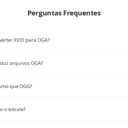
Perguntas Frequentes
verter XVID para OGA?
oduz arquivos OGA?
smo que OGG?
r o bitrate?