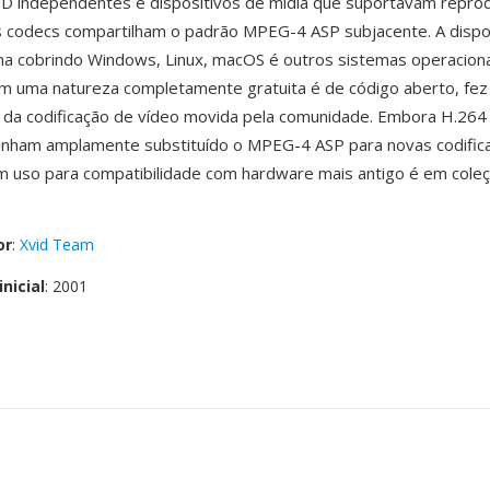
VD independentes é dispositivos de mídia que suportavam repr
 codecs compartilham o padrão MPEG-4 ASP subjacente. A dispon
ma cobrindo Windows, Linux, macOS é outros sistemas operaciona
m uma natureza completamente gratuita é de código aberto, fez
 da codificação de vídeo movida pela comunidade. Embora H.264
enham amplamente substituído o MPEG-4 ASP para novas codifica
 uso para compatibilidade com hardware mais antigo é em coleç
or
:
Xvid Team
nicial
: 2001