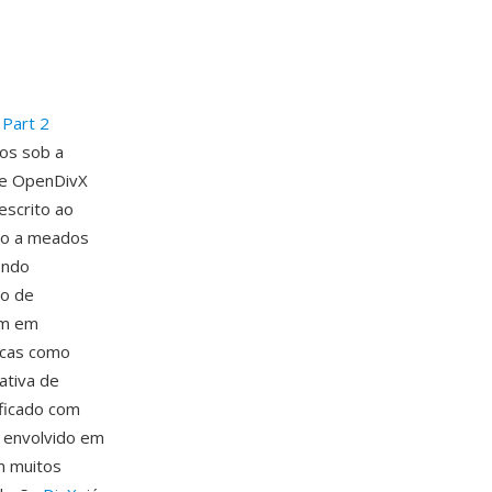
Part 2
os sob a
te OpenDivX
escrito ao
cio a meados
endo
to de
em em
icas como
ativa de
ificado com
 envolvido em
m muitos