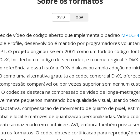
Sobre os formatos
XVID
OGA
dec de vídeo de código aberto que implementa o padrão
MPEG-4 
le Profile, desenvolvido é mantido por programadores voluntari
GPL. O projeto originou-se em 2001 como um fork do código-fon
DivX, Inc. fechou o código de seu codec, e o nome original é DivX 
o referência a essa história. O Xvid alcancou ampla adoção no iní
 como uma alternativa gratuita ao codec comercial DivX, oferec
 compressão comparável ou por vezes superior sem nenhum cus
o. O codec se destaca na compressão de vídeo de longa-metrag
avelmente pequenos mantendo boa qualidade visual, usando técn
daptativa, compensacao de movimento de quarto de pixel, estim
bal é local é matrizes de quantizacao personalizadas. Vídeo cod
amente armazenado em containers AVI, embora também possa ser
utros formatos. O codec obteve certificacao para reprodução e