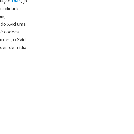
odução
DivX
, já
ibilidade
is,
 do Xvid uma
 é codecs
coes, o Xvid
ões de mídia