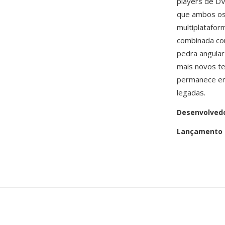
players de D
que ambos os
multiplatafor
combinada co
pedra angular
mais novos t
permanece em
legadas.
Desenvolved
Lançamento i