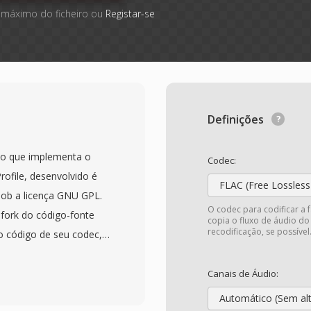
 máximo do ficheiro ou
Registar-se
Definições
to que implementa o
Codec:
ofile, desenvolvido é
FLAC (Free Lossless
sob a licença GNU GPL.
O codec para codificar a 
fork do código-fonte
copia o fluxo de áudio do
recodificação, se possível
o código de seu codec, e
io como referência a
ção no início a meados
Canais de Áudio:
uita ao codec comercial
Automático (Sem al