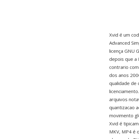
Xvid é um co
Advanced Simp
licença GNU 
depois que a 
contrario com
dos anos 2000
qualidade de
licenciament
arquivos not
quantizacao a
movimento glo
Xvid é tipic
MKV, MP4 é o