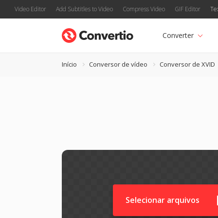
Video Editor
Add Subtitles to Video
Compress Video
GIF Editor
Te
Converter
Início
Conversor de vídeo
Conversor de XVID
Selecionar arquivos