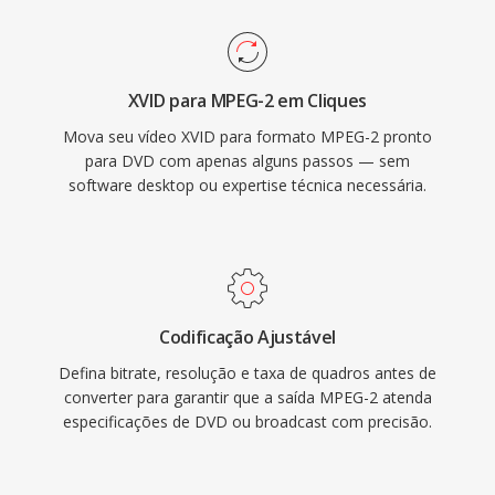
stream fornece multiplexacao robusta com
Embora H.264 é codecs mais novos tenham
recursos de resiliencia a erros essenciais para
amplamente substituído o MPEG-4 ASP para
entrega por transmissão em canais ruidosos,
novas codificacoes, o Xvid permanece em uso
XVID para MPEG-2 em Cliques
enquanto a variante de program stream
para compatibilidade com hardware mais
Mova seu vídeo XVID para formato MPEG-2 pronto
atende aplicações orientadas a
antigo é em coleções de mídia legadas.
para DVD com apenas alguns passos — sem
armazenamento como DVDs. O MPEG-2
software desktop ou expertise técnica necessária.
suporta resoluções de até 1920x1152 no Main
Profile at High Level, com taxas de bits
alcançando 80 Mbps em configurações
profissionais. Embora codecs mais novos
como H.264 e HEVC oferecam eficiência de
Codificação Ajustável
compressão substancialmente melhor, o
Defina bitrate, resolução e taxa de quadros antes de
MPEG-2 permanece enraizado na
converter para garantir que a saída MPEG-2 atenda
infraestrutura de transmissão, sistemas de TV
especificações de DVD ou broadcast com precisão.
a cabo é satélite é bilhoes de discos DVD em
circulacao em todo o mundo.