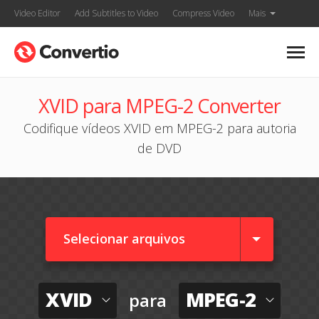
Video Editor
Add Subtitles to Video
Compress Video
Mais
XVID para MPEG-2 Converter
Codifique vídeos XVID em MPEG-2 para autoria
de DVD
Selecionar arquivos
XVID
MPEG-2
para