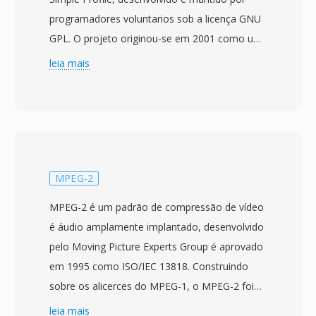
programadores voluntarios sob a licença GNU
GPL. O projeto originou-se em 2001 como um
fork do código-fonte OpenDivX depois que a
leia mais
DivX, Inc. fechou o código de seu codec, e o
nome original é DivX escrito ao contrario como
referência a essa história. O Xvid alcancou
ampla adoção no início a meados dos anos
2000 como uma alternativa gratuita ao codec
comercial DivX, oferecendo qualidade de
MPEG-2
compressão comparável ou por vezes superior
MPEG-2 é um padrão de compressão de vídeo
sem nenhum custo de licenciamento. O codec
é áudio amplamente implantado, desenvolvido
se destaca na compressão de vídeo de longa-
pelo Moving Picture Experts Group é aprovado
metragem em arquivos notavelmente
em 1995 como ISO/IEC 13818. Construindo
pequenos mantendo boa qualidade visual,
sobre os alicerces do MPEG-1, o MPEG-2 foi
usando técnicas como quantizacao adaptativa,
projetado para lidar com taxas de bits é
leia mais
compensacao de movimento de quarto de