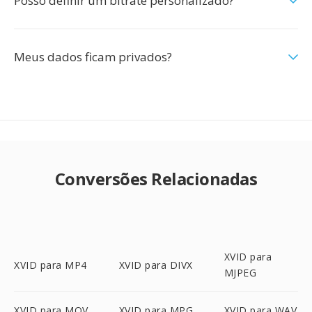
Posso definir um bitrate personalizado?
Meus dados ficam privados?
Conversões Relacionadas
XVID para
XVID para MP4
XVID para DIVX
MJPEG
XVID para MOV
XVID para MPG
XVID para WAV