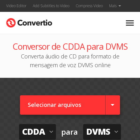
Video Editor
Add Subtitles to Video
Compress Video
Mais
Conversor de CDDA para DVMS
Converta áudio de CD para formato de
mensagem de voz DVMS online
Selecionar arquivos
CDDA
DVMS
para