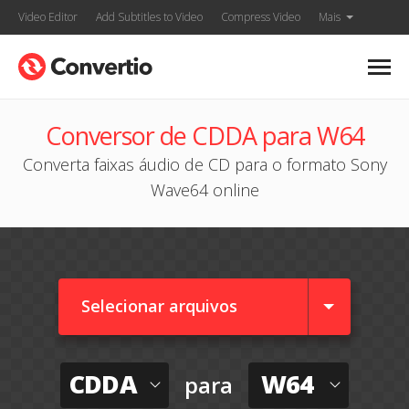
Video Editor
Add Subtitles to Video
Compress Video
Mais
Conversor de CDDA para W64
Converta faixas áudio de CD para o formato Sony
Wave64 online
Selecionar arquivos
CDDA
W64
para