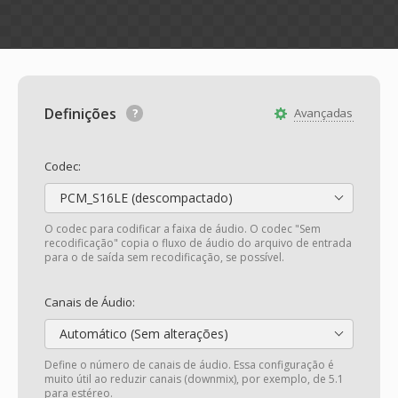
Definições
Avançadas
Codec:
PCM_S16LE (descompactado)
O codec para codificar a faixa de áudio. O codec "Sem
recodificação" copia o fluxo de áudio do arquivo de entrada
para o de saída sem recodificação, se possível.
Canais de Áudio:
Automático (Sem alterações)
Define o número de canais de áudio. Essa configuração é
muito útil ao reduzir canais (downmix), por exemplo, de 5.1
para estéreo.