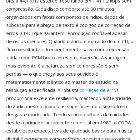
bits a 44,1 kHz estéreo, resultando em 1.411,2 kbps sem
compressão. Cada disco comporta até 80 minutos
organizados em faixas com pontos de indice, dados de
subcanal para exibição de texto é codigos de correção de
erros (CIRC) que garantem reprodução confiável apesar
de riscos menores. Quando o áudio é extraído de um CD, o
fluxo resultante é frequentemente salvo com a extensão
.cdda como PCM bruto antes da conversão. A vantagem
mais evidente é a natureza sem compressão é sem
perdas — o que chega aos seus ouvidos é
matematicamente idêntico ao master do estúdio na
resolução especificada. A robusta
correção de erros
proporciona excelente resiliencia, mantendo a integridade
do áudio mesmo quando às superficies do disco sofrem
desgaste moderado. Tendo vendido bilhoes de unidades
desde o primeiro lancamento comercial em 1982, o CDDA
estabeleceu expectativas de qualidade básica para música
digital é permanece como referência contra a qual codecs