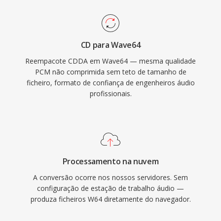
trilhas sonoras de filmes, gravação de
concertos ao vivo é aquisicao de dados
científicos. O Sound Forge, o Audacity é outras
CD para Wave64
estações de trabalho de áudio digital
Reempacote CDDA em Wave64 — mesma qualidade
profissional fornecem suporte nativo ao W64
PCM não comprimida sem teto de tamanho de
para importação é exportação perfeitas. Para
ficheiro, formato de confiança de engenheiros áudio
engenheiros é produtores que trabalham
profissionais.
rotineiramente com material de longa duração
é alta fidelidade, o W64 oferece a
confiabilidade é simplicidade do WAV sem a
frustrante restrição de tamanho.
Processamento na nuvem
A conversão ocorre nos nossos servidores. Sem
configuração de estação de trabalho áudio —
produza ficheiros W64 diretamente do navegador.