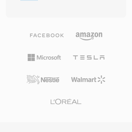
diretamente o teto de tamanho de arquivo de
matematicamente idêntico ao master do
4 GB imposto pela especificação RIFF/WAV de
estúdio na resolução especificada. A robusta
32 bits da Microsoft, uma limitação que se
correção de erros proporciona excelente
torna problematica durante sessões de
resiliencia, mantendo a integridade do áudio
gravação longas, capturas multicanal ou
mesmo quando às superficies do disco sofrem
producoes com altas taxas de amostragem. O
desgaste moderado. Tendo vendido bilhoes de
W64 alcança isso estendendo identificadores
unidades desde o primeiro lancamento
de bloco é campos de tamanho para 64 bits,
comercial em 1982, o CDDA estabeleceu
usando GUIDs em vez de codigos de quatro
expectativas de qualidade básica para música
caracteres. Essa mudança estrutural permite
digital é permanece como referência contra a
que os arquivos atinjam tamanhos medidos
qual codecs comprimidos são avaliados.
em exabytes, removendo efetivamente
qualquer restrição prática de armazenamento.
O formato suporta taxas de amostragem,
profundidades de bits é configurações de
canais arbitrarias, tornando-o adequado para