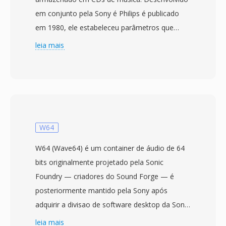
em conjunto pela Sony é Philips é publicado
em 1980, ele estabeleceu parâmetros que
moldaram o áudio digital por décadas: PCM
leia mais
linear de 16 bits a 44,1 kHz estéreo, resultando
em 1.411,2 kbps sem compressão. Cada disco
comporta até 80 minutos organizados em
faixas com pontos de indice, dados de
subcanal para exibição de texto é codigos de
correção de erros (CIRC) que garantem
W64
reprodução confiável apesar de riscos
W64 (Wave64) é um container de áudio de 64
menores. Quando o áudio é extraído de um
bits originalmente projetado pela Sonic
CD, o fluxo resultante é frequentemente salvo
Foundry — criadores do Sound Forge — é
com a extensão .cdda como PCM bruto antes
posteriormente mantido pela Sony após
da conversão. A vantagem mais evidente é a
adquirir a divisao de software desktop da Sonic
natureza sem compressão é sem perdas — o
Foundry em 2003. O formato aborda
leia mais
que chega aos seus ouvidos é