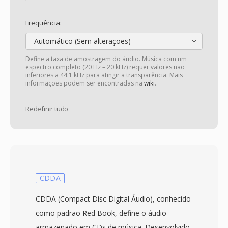
Frequência:
Automático (Sem alterações)
Define a taxa de amostragem do áudio. Música com um
espectro completo (20 Hz – 20 kHz) requer valores não
inferiores a 44.1 kHz para atingir a transparência. Mais
informações podem ser encontradas na
wiki
.
Redefinir tudo
CDDA
CDDA (Compact Disc Digital Áudio), conhecido
como padrão Red Book, define o áudio
armazenado em CDs de música. Desenvolvido