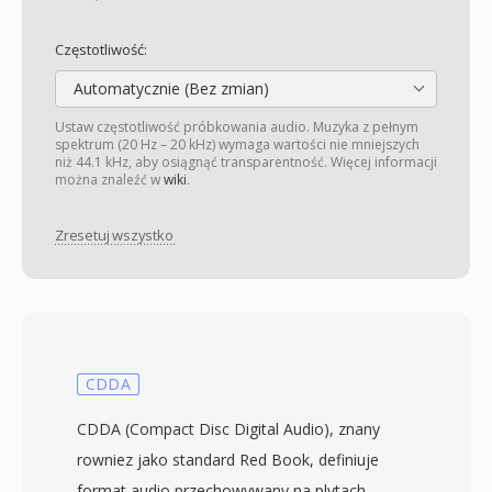
Częstotliwość:
Automatycznie (Bez zmian)
Ustaw częstotliwość próbkowania audio. Muzyka z pełnym
spektrum (20 Hz – 20 kHz) wymaga wartości nie mniejszych
niż 44.1 kHz, aby osiągnąć transparentność. Więcej informacji
można znaleźć w
wiki
.
Zresetuj wszystko
CDDA
CDDA (Compact Disc Digital Audio), znany
rowniez jako standard Red Book, definiuje
format audio przechowywany na plytach