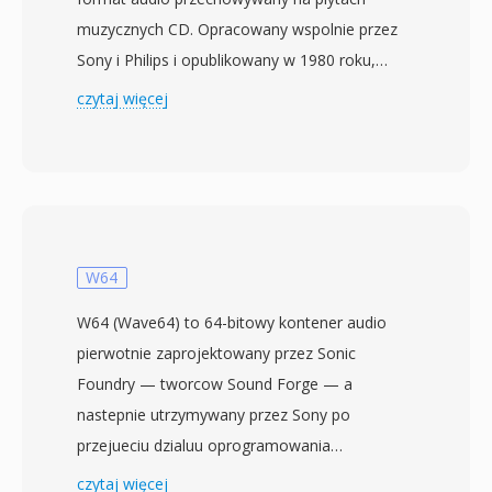
muzycznych CD. Opracowany wspolnie przez
Sony i Philips i opublikowany w 1980 roku,
ustanowil parametry, ktore ksztaltowaly
czytaj więcej
cyfrowe audio przez dziesieciolecia: 16-bitowe
liniowe PCM przy 44,1 kHz stereo, dajace
1411,2 kbps nieskompresowanego strumienia.
Kazda plyta moze pomiescic do 80 minut
muzyki zorganizowanej w sciezki z punktami
indeksowymi, danymi subkanalowymi do
W64
wyswietlania tekstu oraz kodami korekcji
W64 (Wave64) to 64-bitowy kontener audio
bledow (CIRC) zapewniajacymi niezawodne
pierwotnie zaprojektowany przez Sonic
odtwarzanie mimo drobnych zarysowlan. Gdy
Foundry — tworcow Sound Forge — a
audio jest zgrywane z plyty CD, wynikowy
nastepnie utrzymywany przez Sony po
strumien jest czesto zapisywany z
przejueciu dzialuu oprogramowania
rozszerzeniem .cdda jako surowe PCM przed
desktopowego Sonic Foundry w 2003 roku.
czytaj więcej
konwersja. Najbardziej oczywista zaleta jest