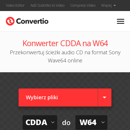
Video Editor
Add Subtitles to Video
Compress Video
Więcej
Konwerter CDDA na W64
Przekonwertuj ścieżki audio CD na format Sony
Wave64 online
Wybierz pliki
CDDA
W64
do