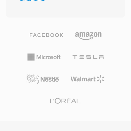
Format bezposrednio rozwiazuje problem
nieskompresowana, bezstratna natura — to,
limitu rozmiaru pliku wynoszacego 4 GB,
co dociera do uszu sluchacza, jest
narzuconego przez 32-bitowa specyfikacje
matematycznie identyczne z masterem
RIFF/WAV firmy Microsoft — ograniczenie,
studyjnym przy danej rozdzielczosci. Solidna
ktore staje sie problematyczne podczas dlugich
korekcja bledow zapewnia doskonala
sesji nagraniowych, wielokanalowych
odpornosc, utrzymujac integralnosc audio
rejestracji czy produkcji o wysokiej
nawet przy umiarkowanym zuzyciu powierzchni
czestotliwosci probkowania. W64 osiaga to,
plyty. Sprzedawszy miliardy egzemplarzy od
rozszerzajac identyfikatory blokow i pola
premiery pierwszego komercyjnego wydania w
rozmiaru do 64 bitow, uzywajac
1982 roku, CDDA ustalilo bazowe oczekiwania
identyfikatorow GUID zamiast
jakosciowe dla cyfrowej muzyki i pozostaje
czteroznakowych kodow. Ta zmiana
punktem odniesienia, wzgledem ktorego
strukturalna pozwala plikom osiagac rozmiary
ocenia sie stratne kodeki.
mierzone w eksabajtach, efektywnie usuwajac
wszelkie praktyczne ograniczenia pamieci.
Format obsluguje dowolne czestotliwosci