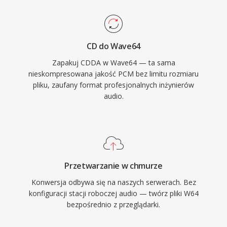
probkowania, glebie bitowe i konfiguracje
kanalow, co czyni go dobrze dostosowanym
do tworzenia muzyki filmowej, nagrywania
CD do Wave64
koncertow na zywo i akwizycji danych
Zapakuj CDDA w Wave64 — ta sama
naukowych. Sound Forge, Audacity i inne
nieskompresowana jakość PCM bez limitu rozmiaru
profesjonalne cyfrowe stacje robocze audio
pliku, zaufany format profesjonalnych inżynierów
zapewniaja natywna obsluge W64 do
audio.
bezproblemowego importu i eksportu. Dla
inzynierow i producentow, ktorzy rutynowo
pracuja z dlugimi materiaalami o wysokiej
wiernosci, W64 oferuje niezawodnosc i
prostote WAV bez frustrujacego ograniczenia
Przetwarzanie w chmurze
rozmiaru.
Konwersja odbywa się na naszych serwerach. Bez
konfiguracji stacji roboczej audio — twórz pliki W64
bezpośrednio z przeglądarki.