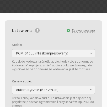
Ustawienia
Zaawansowane
Kodek:
PCM_S16LE (Nieskompresowany)
Kodek do kodowania ścieżki audio. Kodek „bez ponownego
kodowania” kopiuje strumień audio z pliku wejściowego do
wyjściowego bez ponownego kodowania, jeśli to możliwe.
Kanały audio:
Automatycznie (Bez zmian)
Ustaw liczbę kanałów audio. To ustawienie jest najbardziej
przydatne podczas ograniczania liczby kanałów (np. z 5.1 do
stereo).