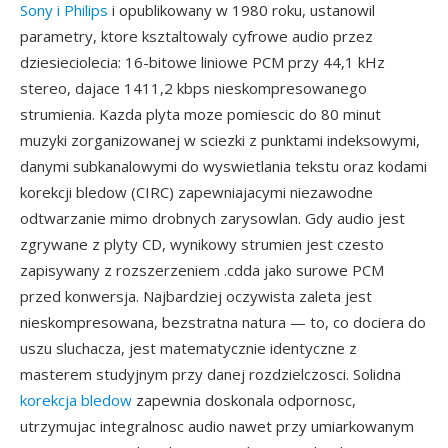
Sony i Philips
i opublikowany w 1980 roku, ustanowil
parametry, ktore ksztaltowaly cyfrowe audio przez
dziesieciolecia: 16-bitowe liniowe PCM przy 44,1 kHz
stereo, dajace 1411,2 kbps nieskompresowanego
strumienia. Kazda plyta moze pomiescic do 80 minut
muzyki zorganizowanej w sciezki z punktami indeksowymi,
danymi subkanalowymi do wyswietlania tekstu oraz kodami
korekcji bledow (CIRC) zapewniajacymi niezawodne
odtwarzanie mimo drobnych zarysowlan. Gdy audio jest
zgrywane z plyty CD, wynikowy strumien jest czesto
zapisywany z rozszerzeniem .cdda jako surowe PCM
przed konwersja. Najbardziej oczywista zaleta jest
nieskompresowana, bezstratna natura — to, co dociera do
uszu sluchacza, jest matematycznie identyczne z
masterem studyjnym przy danej rozdzielczosci. Solidna
korekcja bledow
zapewnia doskonala odpornosc,
utrzymujac integralnosc audio nawet przy umiarkowanym